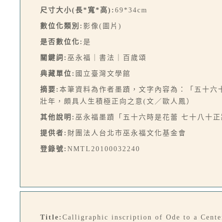
尺寸大小(長*寬*高):
69*34cm
數位化類別:
影像(圖片)
是否數位化:
是
關鍵詞:
巫永福｜書法｜百歲頌
典藏單位:
國立臺灣文學館
摘要:
本筆資料為作者墨蹟，文字內容為：「五十六十
壯年，頗具人生積極正向之意(文／歐人鳳）
其他說明:
巫永福墨蹟「五十六時是花蕾 七十八十正
提供者:
財團法人台北市巫永福文化基金會
登錄號:
NMTL20100032240
Title:
Calligraphic inscription of Ode to a Cent