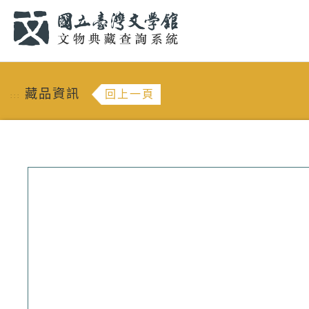
跳到主要內容
:::
藏品資訊
回上一頁
:::