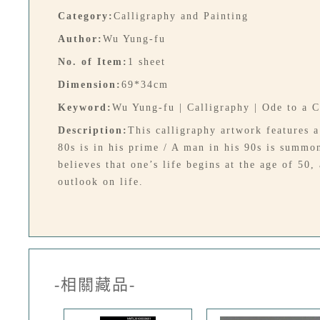
Category:
Calligraphy and Painting
Author:
Wu Yung-fu
No. of Item:
1 sheet
Dimension:
69*34cm
Keyword:
Wu Yung-fu | Calligraphy | Ode to a 
Description:
This calligraphy artwork features 
80s is in his prime / A man in his 90s is summon
believes that one’s life begins at the age of 50
outlook on life.
-相關藏品-