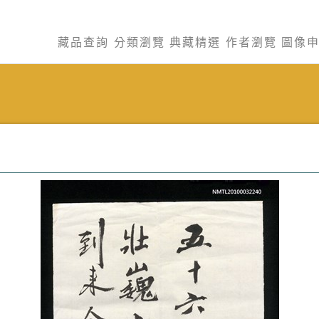
藏品查詢
分類瀏覽
典藏精選
作者瀏覽
圖像