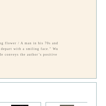
ng flower / A man in his 70s and
o depart with a smiling face.” Wu
ode conveys the author’s positive