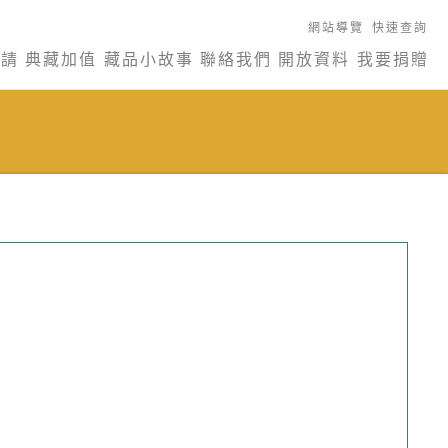
網站導覽
快速查詢
申請
典藏加值
藏品小故事
聯絡我們
開放資料
我要捐贈