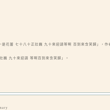
是花蕾 七十八十正壯巍 九十來迎請等啊 百到來含笑歸」，
壯巍 九十來迎請 等啊百到來含笑歸」。
enary