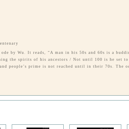
Centenary
a ode by Wu. It reads, “A man in his 50s and 60s is a buddi
ing the spirits of his ancestors / Not until 100 is he set t
, and people’s prime is not reached until in their 70s. The 