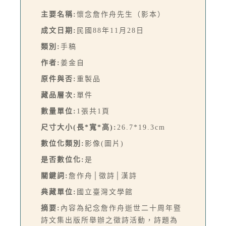
主要名稱:
懷念詹作舟先生（影本）
成文日期:
民國88年11月28日
類別:
手稿
作者:
姜金自
原件與否:
重製品
藏品層次:
單件
數量單位:
1張共1頁
尺寸大小(長*寬*高):
26.7*19.3cm
數位化類別:
影像(圖片)
是否數位化:
是
關鍵詞:
詹作舟│徵詩│漢詩
典藏單位:
國立臺灣文學館
摘要:
內容為紀念詹作舟逝世二十周年暨
詩文集出版所舉辦之徵詩活動，詩題為