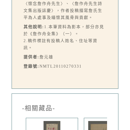
〈懷念詹作舟先生〉、〈詹作舟先生詩
文集出版誌慶〉，作者投稿描寫詹氏生
平為人處事及緬懷其風骨與貢獻。
其他說明:
1.本筆資料為影本，部分亦見
於《詹作舟全集》（一）。
2.稿件標註有投稿人姓名、住址等資
訊。
提供者:
詹元雄
登錄號:
NMTL20110270331
-相關藏品-