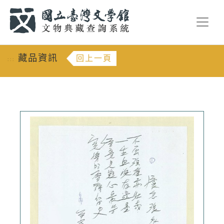
跳到主要內容
:::
藏品資訊
回上一頁
:::