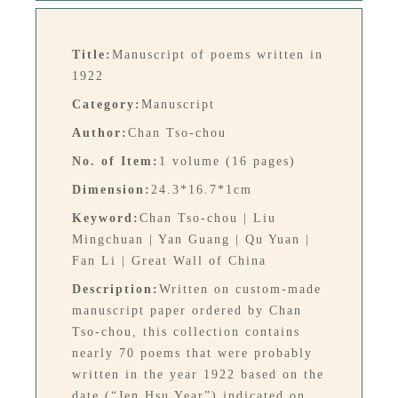
Title:
Manuscript of poems written in
1922
Category:
Manuscript
Author:
Chan Tso-chou
No. of Item:
1 volume (16 pages)
Dimension:
24.3*16.7*1cm
Keyword:
Chan Tso-chou | Liu
Mingchuan | Yan Guang | Qu Yuan |
Fan Li | Great Wall of China
Description:
Written on custom-made
manuscript paper ordered by Chan
Tso-chou, this collection contains
nearly 70 poems that were probably
written in the year 1922 based on the
date (“Jen Hsu Year”) indicated on