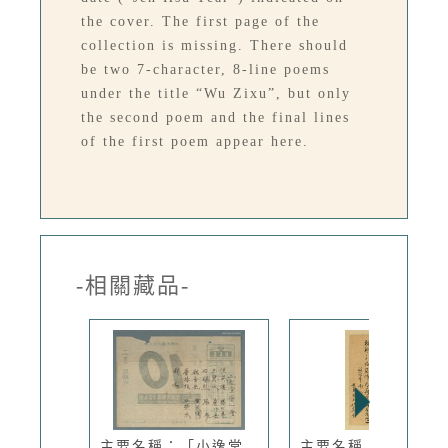
the cover. The first page of the
collection is missing. There should
be two 7-character, 8-line poems
under the title “Wu Zixu”, but only
the second poem and the final lines
of the first poem appear here.
-相關藏品-
主要名稱：「小逸堂
主要名稱：士華國文