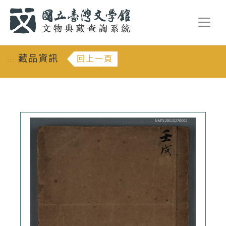
跳到主要內容
:::
藏品資訊
回上一頁
:::