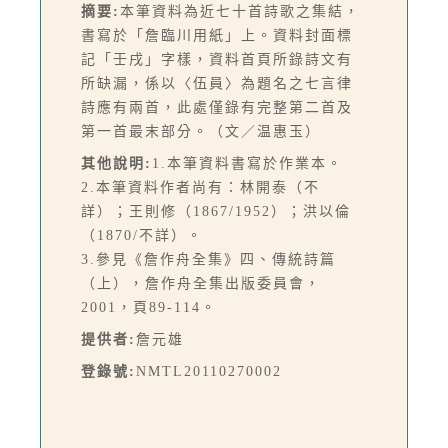
摘要:
本筆資料為近七十首詩歌之集結，
書寫於「詹臨川用紙」上。資料封面標
記「壬戌」字樣，資料首頁所錄詩文有
所缺漏，係以〈伍員〉為題名之七言律
詩應有兩首，此處僅錄有完整第二首及
第一首最末部分。（文／温惠玉）
其他說明:
1.本筆資料書寫於作業本。
2.本筆資料作者尚有：林開泰（不
詳）；王則修（1867/1952）；洪以倫
（1870/不詳）。
3.參見《詹作舟全集》四、傳統詩篇
（上），詹作舟全集出版委員會，
2001，頁89-114。
提供者:
詹元雄
登錄號:
NMTL20110270002