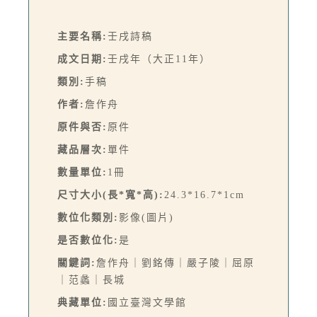
主要名稱:
壬戌詩稿
成文日期:
壬戌年（大正11年）
類別:
手稿
作者:
詹作舟
原件與否:
原件
藏品層次:
單件
數量單位:
1冊
尺寸大小(長*寬*高):
24.3*16.7*1cm
數位化類別:
影像(圖片)
是否數位化:
是
關鍵詞:
詹作舟｜劉銘傳｜嚴子陵｜屈原
｜范蠡｜長城
典藏單位:
國立臺灣文學館