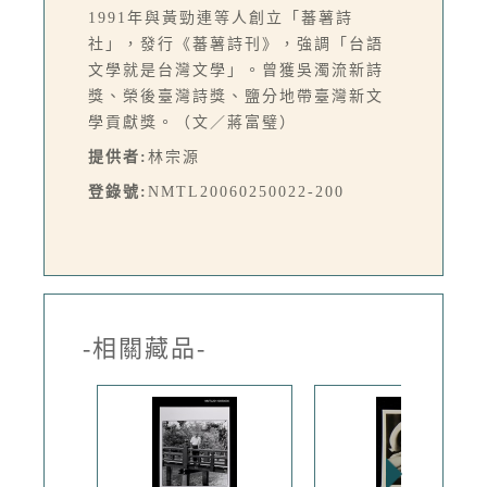
1991年與黃勁連等人創立「蕃薯詩
社」，發行《蕃薯詩刊》，強調「台語
文學就是台灣文學」。曾獲吳濁流新詩
獎、榮後臺灣詩獎、鹽分地帶臺灣新文
學貢獻獎。（文／蔣富璧）
提供者:
林宗源
登錄號:
NMTL20060250022-200
-相關藏品-