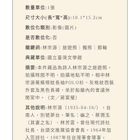
數量單位:
1張
尺寸大小(長*寬*高):
10.1*15.2cm
數位化類別:
影像(圖片)
是否數位化:
否
關鍵詞:
林宗源｜旅遊照｜獨照｜郵輪
典藏單位:
國立臺灣文學館
摘要:
本件藏品為詩人林宗源之旅遊照，
拍攝時間不明，拍攝地點不明。相中林
宗源著橫條紋長袖POLO衫、灰格紋西裝
外套及黑色長褲，坐於船艙內的會議休
閒室中。（文／蔣富璧）
其他說明:
林宗源（1935-04-16/），台
南人，別號夢台，筆名：幽之、蔡潤玉
（其妻之名）、林芳雲。曾任現代詩社
社長、台語文推展協會會長。1964年加
入笠詩社，1987年任台灣筆會理事，