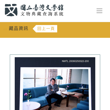
跳到主要內容
:::
藏品資訊
回上一頁
:::