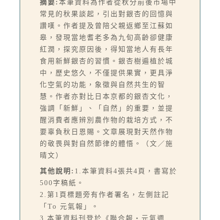
摘要:
本筆資料為作者從秋分前後市場中
常見的秋果談起，引出對銀杏的回憶與
讚嘆。作者提及曾陪父親返鄉至江蘇如
皋，發現當地耆老多為九旬高齡卻健康
紅潤，探究原因後，得知當地人有長年
食用新鮮銀杏的習慣。銀杏樹遍植於城
中，歷史悠久，不僅提供果實，更具淨
化空氣的功能，象徵與自然共生的智
慧。作者亦對比日本京都的銀杏文化，
強調「新鮮」、「自然」的重要，並提
醒消費者應辨別農作物的栽培方式，不
要辜負秋日恩賜。文章展現對天然作物
的敬畏與對自然節律的體悟。（文／施
晴文）
其他說明:
1.本筆資料4張共4頁，書寫於
500字稿紙。
2.第1頁標題旁有作者署名，左側註記
「To 元氣報」。
3.本筆資料刊登於《聯合報‧元氣週