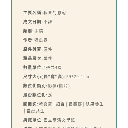
主要名稱:
秋果的恩寵
成文日期:
不詳
類別:
手稿
作者:
韓良露
原件與否:
原件
藏品層次:
單件
數量單位:
4張共4頁
尺寸大小(長*寬*高):
29*20.1cm
數位化類別:
影像(圖片)
是否數位化:
是
關鍵詞:
韓良露│銀杏│長壽鄉│秋果養生
│自然共生
典藏單位:
國立臺灣文學館