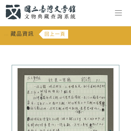
跳到主要內容
:::
藏品資訊
回上一頁
:::