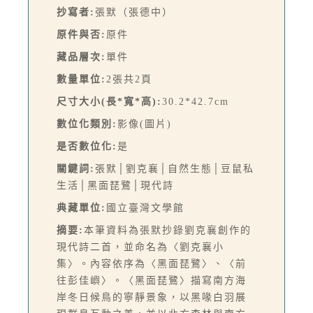
抄寫者:
張默（張德中）
原件與否:
原件
藏品層次:
單件
數量單位:
2張共2頁
尺寸大小(長*寬*高):
30.2*42.7cm
數位化類別:
影像(圖片)
是否數位化:
是
關鍵詞:
張默│劉克襄│自然生態│豆鼠私
生活│黑面琵鷺│現代詩
典藏單位:
國立臺灣文學館
摘要:
本筆資料為張默抄錄劉克襄創作的
現代詩二首，並命名為〈劉克襄小
集〉。內容依序為〈黑面琵鷺〉、〈前
往彭佳嶼〉。〈黑面琵鷺〉描寫南方海
岸冬日候鳥的寧靜景象，以黑喙白羽展