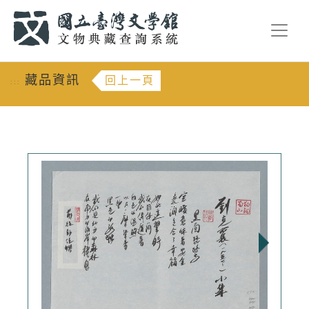
跳到主要內容
:::
藏品資訊
回上一頁
:::