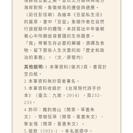
現群鳥互動之美，並以北方森林與南方
海岸對照，象徵候鳥的遷徙與適應。
〈前往彭佳嶼〉為繪本《豆鼠私生活》
的篇章，書中「豆鼠」象徵作者在自然
行旅經驗中的體悟，本詩寫出中年後朝
著心中所願追尋實踐的生命圖景。
「我」帶著生存必要的藥罐、酒罈及食
物，留下那些人生次要的如「歷史和政
治的事務」。（文／廖堅均）
其他說明:
1.本筆資料2張共2頁，書寫於
空白紙。
2.本筆資料無抄寫者署名。
3.本筆資料收錄於 《台灣現代詩手抄
本》（臺北：九歌，2014），頁232-
233。
4.鈐印：獨釣南山（閒章，草書朱
文）、眾樹狂草（閒章，篆書朱文）、
摯友情（閒章，篆書朱文）。
5.張默（1931-），本名張德中。