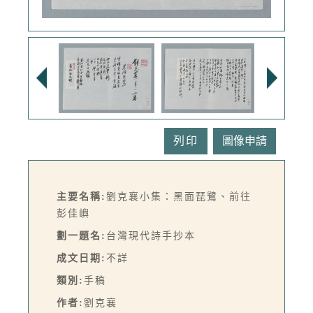
列印
主要名稱:
劉克襄小集：黑面琵鷺、前往
彭佳嶼
劃一題名:
台灣現代詩手抄本
成文日期:
不詳
類別:
手稿
作者:
劉克襄