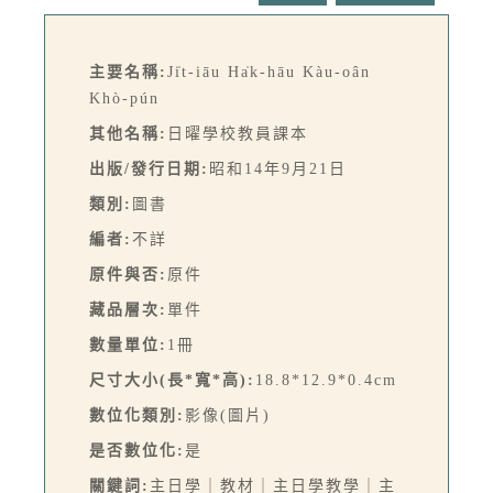
主要名稱:
Ji̍t-iāu Ha̍k-hāu Kàu-oân
Khò-pún
其他名稱:
日曜學校教員課本
出版/發行日期:
昭和14年9月21日
類別:
圖書
編者:
不詳
原件與否:
原件
藏品層次:
單件
數量單位:
1冊
尺寸大小(長*寬*高):
18.8*12.9*0.4cm
數位化類別:
影像(圖片)
是否數位化:
是
關鍵詞:
主日學｜教材｜主日學教學｜主