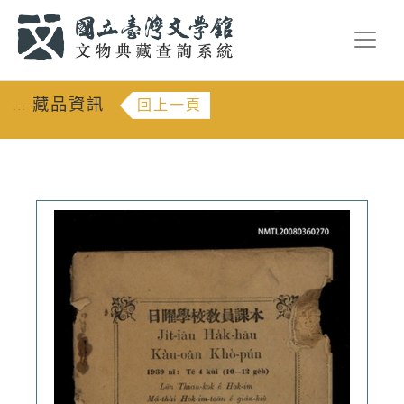
跳到主要內容
:::
藏品資訊
回上一頁
:::