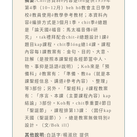
摘要:
Chit份資料ê內容是teh提供1939年
第4季（10~12月）beh hō͘教會主日學學
校ê教員使用ê教學參考教材；本資料內
容ê編排方式是3個月1季，chit季ê總題
是「論天國ê福音：馬太福音傳ê研
究」，ta̍k禮拜配合chit-ê總題設計1課ê
題目kap課程，chit季lóng總14課。課程
內容每1課教案有：金句、目的、大意、
註解（是按照本課聖經各經節當中人、
物、事抑是話語ê說明）；Koh來是「預
備科」ê教案有：「準備、教ōa（就是本
課聖經信息、講道ê參考內容）、整理」
等3部份；另外，「聖經科」ê課程教案
有：「序言、本課（主要課程內容）kap
結論」3部份。Koh有，chit季重要ê節日
「聖誕節」，課程排第13課：〈囡仔kap
天國（聖誕節）〉，總是教案無做特別ê
設計。（文/Bo̍k ilī）
其他說明:
白話字/楊淑欣 提供