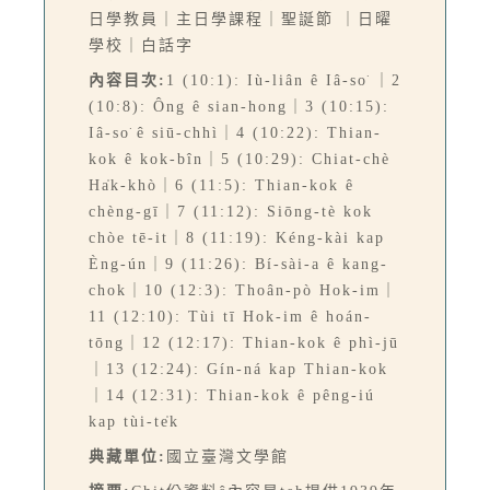
日學教員｜主日學課程｜聖誕節 ｜日曜
學校｜白話字
內容目次:
1 (10:1): Iù-liân ê Iâ-so͘ ｜2
(10:8): Ông ê sian-hong｜3 (10:15):
Iâ-so͘ ê siū-chhì｜4 (10:22): Thian-
kok ê kok-bîn｜5 (10:29): Chiat-chè
Ha̍k-khò｜6 (11:5): Thian-kok ê
chèng-gī｜7 (11:12): Siōng-tè kok
chòe tē-it｜8 (11:19): Kéng-kài kap
Èng-ún｜9 (11:26): Bí-sài-a ê kang-
chok｜10 (12:3): Thoân-pò Hok-im｜
11 (12:10): Tùi tī Hok-im ê hoán-
tōng｜12 (12:17): Thian-kok ê phì-jū
｜13 (12:24): Gín-ná kap Thian-kok
｜14 (12:31): Thian-kok ê pêng-iú
kap tùi-te̍k
典藏單位:
國立臺灣文學館