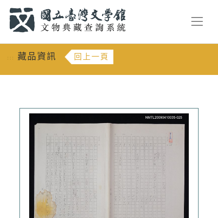
跳到主要內容
:::
藏品資訊
回上一頁
:::