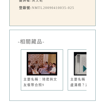
提供者:
黃文範
登錄號:
NMTL20090410035-025
-相關藏品-
主要名稱：琦君與文
主要名稱：蘆溝橋？
友餐聚合照9
盧溝橋？瀘...