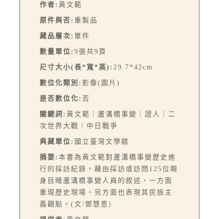
作者:
黃文範
原件與否:
重製品
藏品層次:
單件
數量單位:
9張共9頁
尺寸大小(長*寬*高):
29.7*42cm
數位化類別:
影像(圖片)
是否數位化:
否
關鍵詞:
黃文範｜蘆溝橋事變｜證人｜二
次世界大戰｜中日戰爭
典藏單位:
國立臺灣文學館
摘要:
本書為黃文範對蘆溝橋事變歷史進
行的採訪紀錄。藉由採訪或訪問125位親
身目睹蘆溝橋事變人員的敘述，一方面
重現歷史現場，另方面也表現其民族主
義觀點。(文/鄧慧恩)