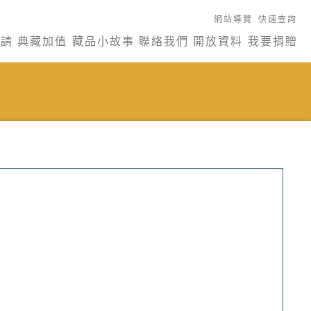
網站導覽
快速查詢
申請
典藏加值
藏品小故事
聯絡我們
開放資料
我要捐贈