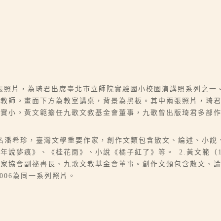
張照片，為琦君出席臺北市立師院實驗國小校園演講照系列之一
班教師。畫面下方為教室講桌，背景為黑板。其中兩張照片，琦
實小。黃文範擔任九歌文教基金會董事，九歌曾出版琦君多部作品
06-07），本名潘希珍，臺灣文學重要作家，創作文類包含散文、論述
夢痕》、《桂花雨》、小說《橘子紅了》等。 2.黃文範（1925
作家協會副祕書長、九歌文教基金會董事。創作文類包含散文、
840-006為同一系列照片。