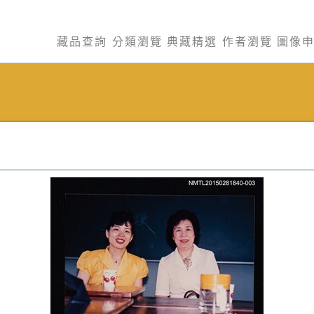
藏品查詢
分類瀏覽
典藏精選
作者瀏覽
圖像