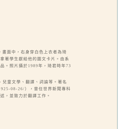
。畫面中，右身穿白色上衣者為琦
君拿著學生獻給他的圖文卡片。由系
。照片攝於1989年，琦君時年73
、小說、兒童文學、翻譯、詞論等。著名
-08-26/），曾任世界新聞專科
論述，並致力於翻譯工作。