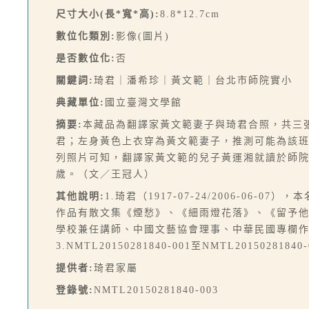
尺寸大小(長*寬*高):
8.8*12.7cm
數位化類別:
影像(圖片)
是否數位化:
否
關鍵詞:
琦君｜潘希珍｜黃文範｜台北市師院實小
典藏單位:
國立臺灣文學館
摘要:
本藏品為翻譯家黃文範妻子與琦君合照，共三
君；左身黃色上衣穿為黃文範妻子，推測可能為該
列照片可知，翻譯家黃文範的兒子黃運湘就讀於師院
歲。（文／王冠人）
其他說明:
1.琦君（1917-07-24/2006-
作品有散文集《煙愁》、《細雨燈花落》、《留予他年說
學校兼任講師、中國文藝協會理事、中華民國專欄
3.NMTL20150281840-001至NMTL20150281
提供者:
琦君家屬
登錄號:
NMTL20150281840-003