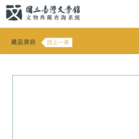
跳到主要內容
:::
藏品資訊
回上一頁
:::