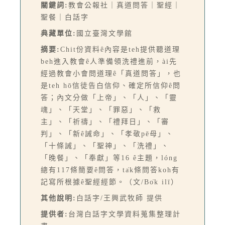
關鍵詞:
教會公報社｜真道問答｜聖經｜
聖餐｜白話字
典藏單位:
國立臺灣文學館
摘要:
Chit份資料ê內容是teh提供聽道理
beh進入教會ê人準備領洗禮進前，ài先
經過教會小會問道理ê「真道問答」，也
是teh hō͘信徒告白信仰、確定所信仰ê問
答；內文分做「上帝」、「人」、「靈
魂」、「天堂」、「罪惡」、「救
主」、「祈禱」、「禮拜日」、「審
判」、「新ê誡命」、「孝敬pē母」、
「十條誡」、「聖神」、「洗禮」、
「晚餐」、「奉獻」等16 ê主題，lóng
總有117條簡要ê問答，ta̍k條問答koh有
記寫所根據ê聖經經節。（文/Bo̍k ilī）
其他說明:
白話字/王興武牧師 提供
提供者:
台灣白話字文學資料蒐集整理計