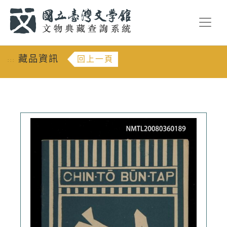
跳到主要內容
:::
藏品資訊
回上一頁
:::