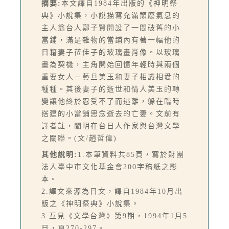
摘要:
本文譯自1984年出版的《神明祭
典》小說集，小說描寫充滿頹廢氣息的
主人翁台人鄭子賢開設了一間破舊的小
當鋪，滿是雜物的當鋪內有著一幅他的
日籍妻子莅佳子的玻璃畫肖像。以玻璃
畫為契機，主角開始回憶年輕時與兩個
重要女人－藝旦美玉和妻子相識相愛的
種種。其後妻子的逝世和情人美玉的轉
變讓他終於忍受不了而逃離，躲在臨時
搭建的小當鋪思念逝去的亡妻。文前有
譯者註，闡明在台日人作家與台灣文學
之關聯。(文/趙哲偉)
其他說明:
1.本筆資料共85頁，寫於財團
法人臺中市文化基金會200字稿紙之影
本。
2.譯文來源為日文，譯自1984年10月出
版之《神明祭典》小說集。
3.互見《文學台灣》第9期，1994年1月5
日，頁270-297。