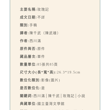
主要名稱:
玫瑰記
成文日期:
不詳
類別:
手稿
譯者:
陳千武（陳武雄）
作者:
西川滿
原件與否:
原件
藏品層次:
單件
數量單位:
85張共85頁
尺寸大小(長*寬*高):
26.3*19.5cm
數位化類別:
影像(圖片)
是否數位化:
是
關鍵詞:
西川滿│陳千武│玫瑰記│小說
典藏單位:
國立臺灣文學館