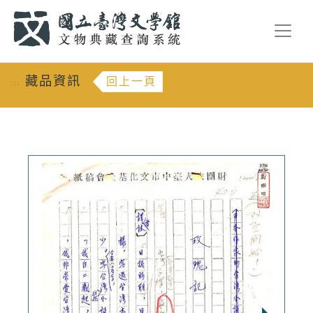
跳到主要內容
:::
藏品資訊
回上一頁
:::