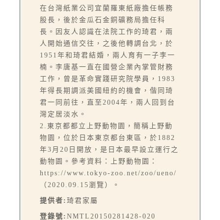
在台灣紙業公司宜蘭羅東紙廠擔任帳務
股長，後於金瓜石金銅礦務局擔任科
長。因友人認識在法院工作的琦君，兩
人開始通信交往，之後他轉調台北，於
1951年和琦君結婚，兩人育有一子李一
楠。李唐基一直在國營企業內掌管財務
工作，曾是革命實踐研究院學員，1983
年得長期調派美國紐約的機會，偕同琦
君一同前往，直至2004年，兩人回到台
灣定居淡水。
2.東京都都立上野動物園，簡稱上野動
物園，位於日本東京都台東區，於1882
年3月20日開放，是日本最早設立運行之
動物園。參考資料：上野動物園：
https://www.tokyo-zoo.net/zoo/ueno/
（2020.09.15瀏覽）。
提供者:
琦君家屬
登錄號:
NMTL20150281428-020