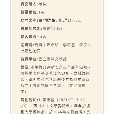
藏品層次:
單件
數量單位:
1張
尺寸大小(長*寬*高):
8.2*11.7cm
數位化類別:
影像(圖片)
是否數位化:
否
關鍵詞:
琦君｜潘希珍｜李唐基｜東京｜
上野動物園
典藏單位:
國立臺灣文學館
摘要:
本筆藏品為琦君之夫李唐基獨照，
照片中李唐基身著淺色襯衫，繫斜紋領
帶。畫面中可見李唐基後方為日本東京
都立上野動物園售票處。（文／陳柏
宇）
其他說明:
1.李唐基（1921/2013-12-
29），四川人，文學愛好者，畢業於復
旦大學經濟系，於1946年來到台灣。先