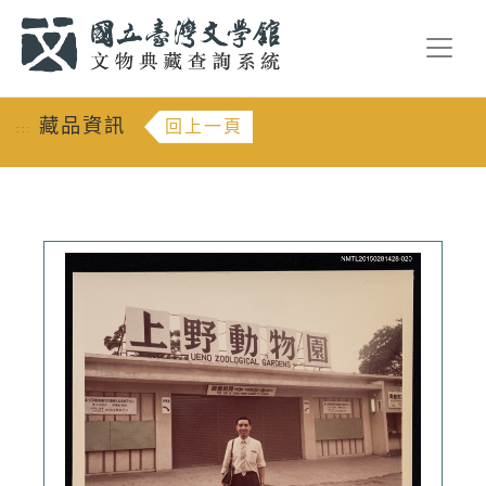
跳到主要內容
:::
藏品資訊
回上一頁
:::