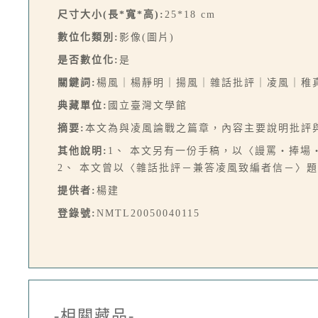
尺寸大小(長*寬*高):
25*18 cm
數位化類別:
影像(圖片)
是否數位化:
是
關鍵詞:
楊風｜楊靜明｜揚風｜雜話批評｜凌風｜稚
典藏單位:
國立臺灣文學館
摘要:
本文為與凌風論戰之篇章，內容主要說明批評
其他說明:
1、 本文另有一份手稿，以〈謾罵‧捧
2、 本文曾以〈雜話批評－兼答凌風致編者信－〉題名
提供者:
楊建
登錄號:
NMTL20050040115
-相關藏品-