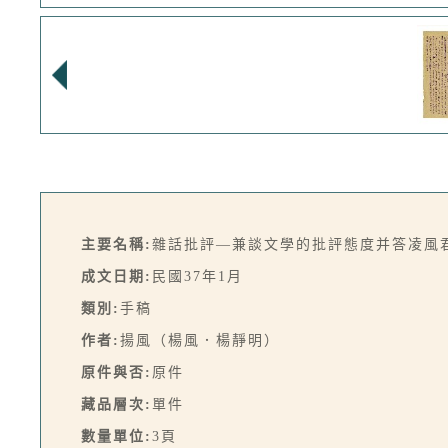
主要名稱:
雜話批評—兼談文學的批評態度并答凌風
成文日期:
民國37年1月
類別:
手稿
作者:
揚風（楊風．楊靜明）
原件與否:
原件
藏品層次:
單件
數量單位:
3頁