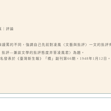
真｜評論
與謾罵的不同，強調自己先前對凌風〈文藝與批評〉一文的批評有
場‧批評—兼談文學的批評態度并答凌風君〉為題。
發表於《臺灣新生報》「橋」副刊第66期，1948年1月12日