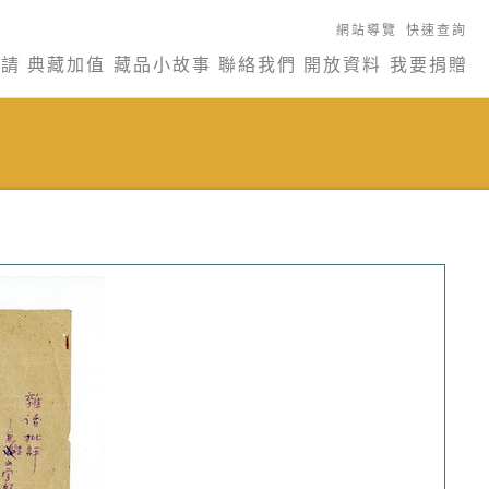
網站導覽
快速查詢
申請
典藏加值
藏品小故事
聯絡我們
開放資料
我要捐贈