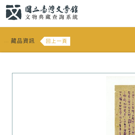
跳到主要內容
:::
藏品資訊
回上一頁
:::