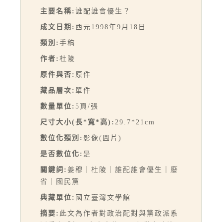
主要名稱:
誰配誰會優生？
成文日期:
西元1998年9月18日
類別:
手稿
作者:
杜陵
原件與否:
原件
藏品層次:
單件
數量單位:
5頁/張
尺寸大小(長*寬*高):
29.7*21cm
數位化類別:
影像(圖片)
是否數位化:
是
關鍵詞:
姜穆｜杜陵｜誰配誰會優生｜廢
省｜國民黨
典藏單位:
國立臺灣文學館
摘要:
此文為作者對政治配對與黨政派系