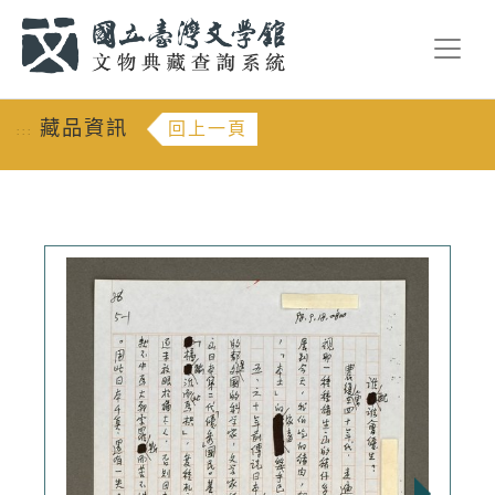
跳到主要內容
:::
藏品資訊
回上一頁
:::