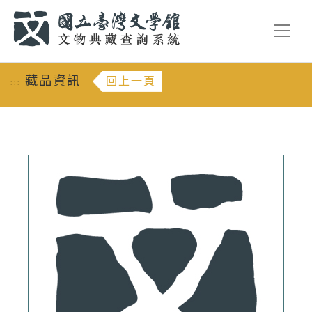
跳到主要內容
:::
藏品資訊
回上一頁
:::