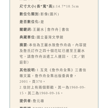
尺寸大小(長*寬*高):
14.7*10.5cm
數位化類別:
影像(圖片)
是否數位化:
是
關鍵詞:
王麗水│詹作舟│書信
典藏單位:
國立臺灣文學館
摘要:
本信為王麗水致詹作舟函，內容提
及詹氏訂作之四十個花缸已運至王麗水
宅，請詹作舟派遣工人運回。（文／劉
庭彰）
其他說明:
1.互見《詹作舟全集》三書信
雜文篇，詹作舟全集出版委員會，
2001，頁370。
2.信封上有兩個郵戳，其一為1960-09-
15，其二為1960-09-16。
提供者:
詹元雄