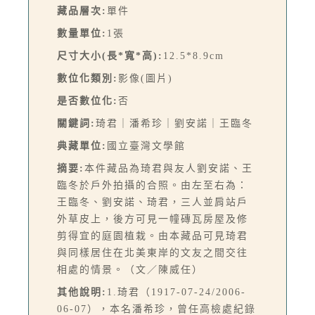
藏品層次:
單件
數量單位:
1張
尺寸大小(長*寬*高):
12.5*8.9cm
數位化類別:
影像(圖片)
是否數位化:
否
關鍵詞:
琦君｜潘希珍｜劉安諾｜王臨冬
典藏單位:
國立臺灣文學館
摘要:
本件藏品為琦君與友人劉安諾、王
臨冬於戶外拍攝的合照。由左至右為：
王臨冬、劉安諾、琦君，三人並肩站戶
外草皮上，後方可見一幢磚瓦房屋及修
剪得宜的庭園植栽。由本藏品可見琦君
與同樣居住在北美東岸的文友之間交往
相處的情景。（文／陳威任）
其他說明:
1.琦君（1917-07-24/2006-
06-07），本名潘希珍，曾任高檢處紀錄