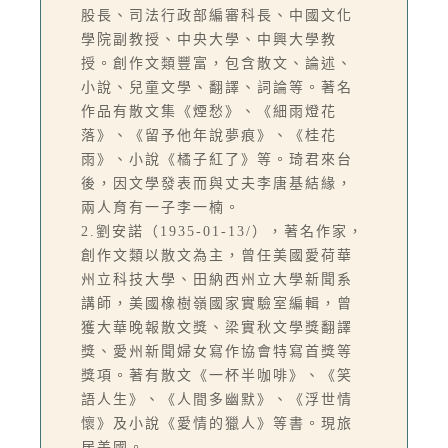
股長、司法行政部編審科長、中國文化
學院副教授、中央大學、中興大學教
授。創作文類豐富，包含散文、論述、
小說、兒童文學、翻譯、詞論等。著名
作品有散文集《煙愁》、《細雨燈花
落》、《留予他年說夢痕》、《桂花
雨》、小說《橘子紅了》等。琦君來台
後，因文學發表而與丈夫李唐基結緣，
兩人育有一子李一楠。
2.劉安諾（1935-01-13/），著名作家，
創作文類以散文為主，曾任美國愛荷華
州立科技大學、田納西州立大學新聞系
講師，美國橡樹嶺國家實驗室編輯，曾
獲大華晚報散文獎、梁實秋文學獎翻譯
獎、愛州新聞婦女寫作協會特寫首獎等
獎項。著有散文《一杯半咖啡》、《笑
語人生》、《人間多幽默》、《浮世情
懷》及小說《愛情的獵人》等書。現旅
居美國。