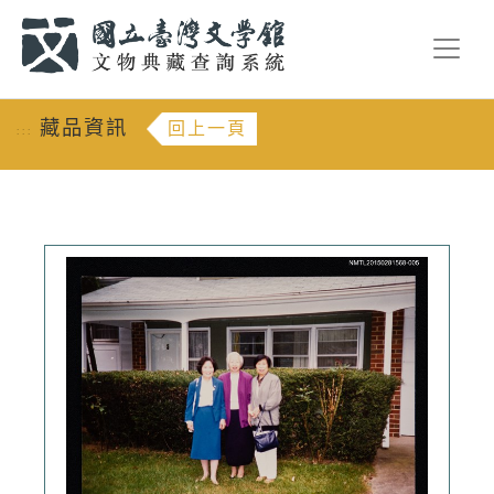
跳到主要內容
:::
藏品資訊
回上一頁
:::