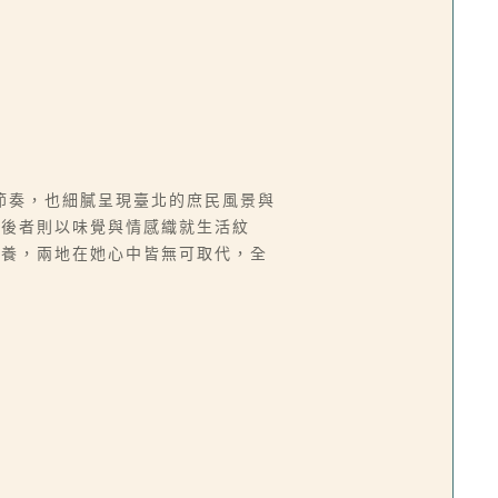
節奏，也細膩呈現臺北的庶民風景與
，後者則以味覺與情感織就生活紋
滋養，兩地在她心中皆無可取代，全