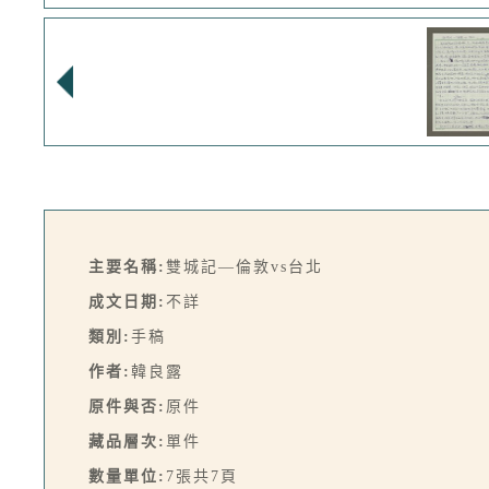
主要名稱:
雙城記—倫敦vs台北
成文日期:
不詳
類別:
手稿
作者:
韓良露
原件與否:
原件
藏品層次:
單件
數量單位:
7張共7頁