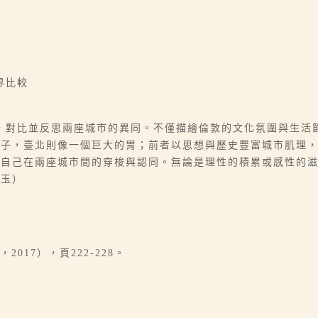
界比較
，對比並反思兩座城市的異同。不僅描繪倫敦的文化氛圍與生活
腦子，臺北則像一個巨大的胃；前者以思想與歷史豐富城市肌理
現自己在兩座城市間的穿梭與認同。無論是理性的積累或感性的
惠玉）
。
017），頁222-228。