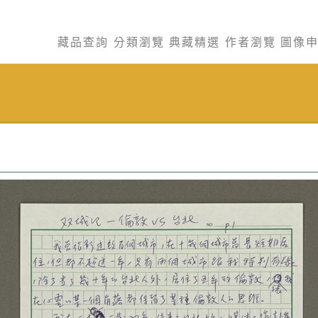
藏品查詢
分類瀏覽
典藏精選
作者瀏覽
圖像