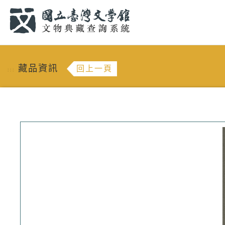
跳到主要內容
:::
藏品資訊
回上一頁
:::