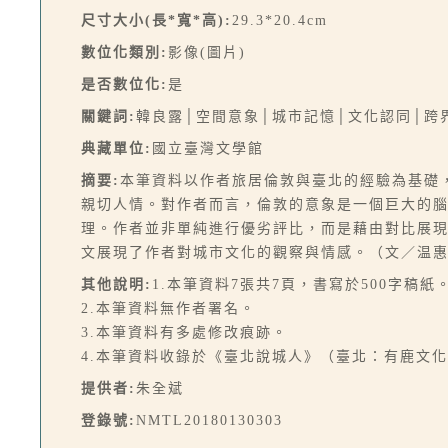
尺寸大小(長*寬*高):
29.3*20.4cm
數位化類別:
影像(圖片)
是否數位化:
是
關鍵詞:
韓良露│空間意象│城市記憶│文化認同│跨
典藏單位:
國立臺灣文學館
摘要:
本筆資料以作者旅居倫敦與臺北的經驗為基礎
親切人情。對作者而言，倫敦的意象是一個巨大的
理。作者並非單純進行優劣評比，而是藉由對比展
文展現了作者對城市文化的觀察與情感。（文／温
其他說明:
1.本筆資料7張共7頁，書寫於500字稿紙
2.本筆資料無作者署名。
3.本筆資料有多處修改痕跡。
4.本筆資料收錄於《臺北說城人》（臺北：有鹿文化，2
提供者:
朱全斌
登錄號:
NMTL20180130303