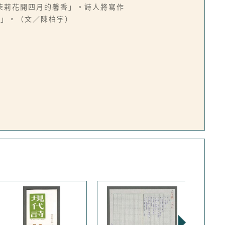
茉莉花開四月的馨香」。詩人將寫作
花」。（文／陳柏宇）