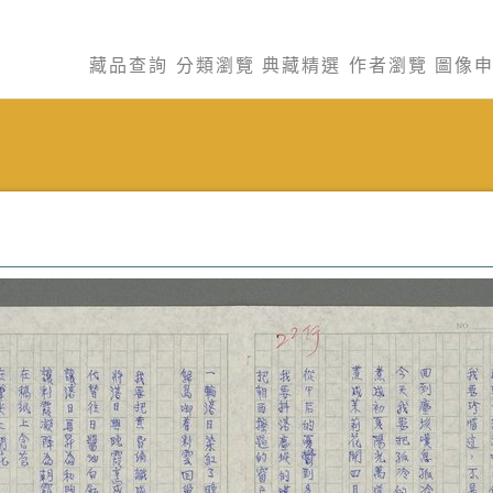
藏品查詢
分類瀏覽
典藏精選
作者瀏覽
圖像