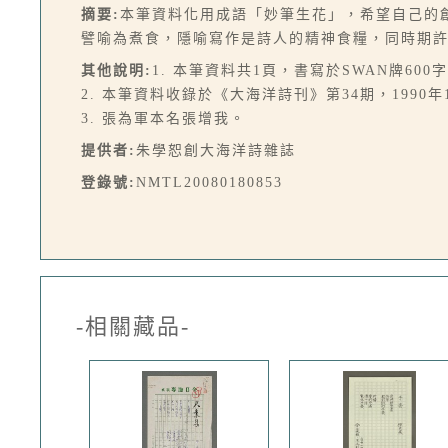
摘要:
本筆資料化用成語「妙筆生花」，希望自己的
譬喻為煮食，隱喻寫作是詩人的精神食糧，同時期
其他說明:
1. 本筆資料共1頁，書寫於SWAN牌600
2. 本筆資料收錄於《大海洋詩刊》第34期，1990年
3. 張為軍本名張增我。
提供者:
朱學恕創大海洋詩雜誌
登錄號:
NMTL20080180853
-相關藏品-