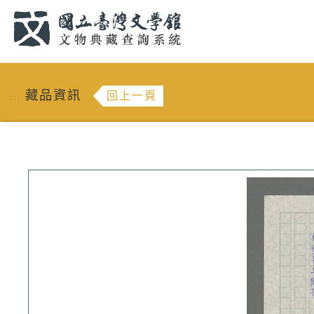
跳到主要內容
:::
藏品資訊
回上一頁
:::