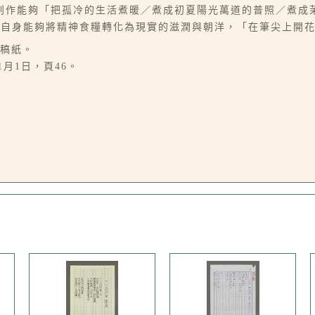
創作能夠「把孤冷的生活煮暖／煮成初夏陽光萬道的普照／煮成
許自身能夠將精神食糧轉化為現實的滋潤與朝洋，「在筆尖上開
字稿紙。
1月1日，頁46。