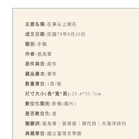
主要名稱:
在筆尖上開花
成文日期:
民國78年8月20日
類別:
手稿
作者:
張為軍
原件與否:
原件
藏品層次:
單件
數量單位:
1頁/張
尺寸大小(長*寬*高):
25.4*35.7cm
數位化類別:
影像(圖片)
是否數位化:
是
關鍵詞:
張為軍｜張增我｜現代詩｜大海洋詩刊
典藏單位:
國立臺灣文學館