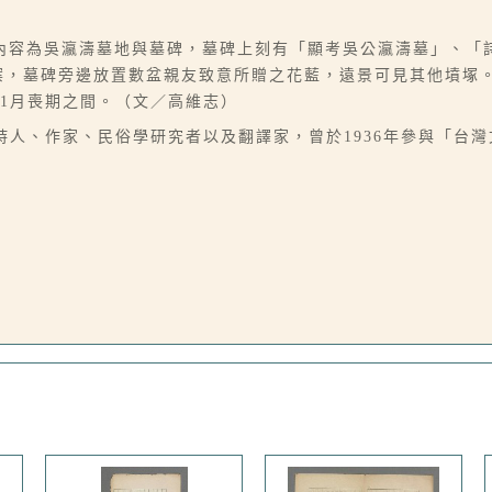
內容為吳瀛濤墓地與墓碑，墓碑上刻有「顯考吳公瀛濤墓」、「
香案，墓碑旁邊放置數盆親友致意所贈之花藍，遠景可見其他墳塚
11月喪期之間。（文／高維志）
10-06），詩人、作家、民俗學研究者以及翻譯家，曾於1936年參與「