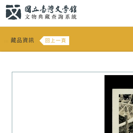
跳到主要內容
:::
藏品資訊
回上一頁
:::