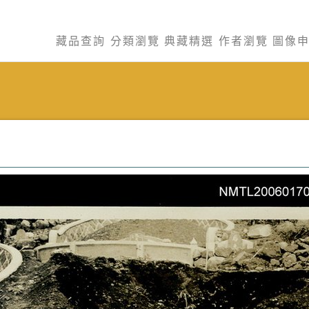
藏品查詢
分類瀏覽
典藏精選
作者瀏覽
圖像