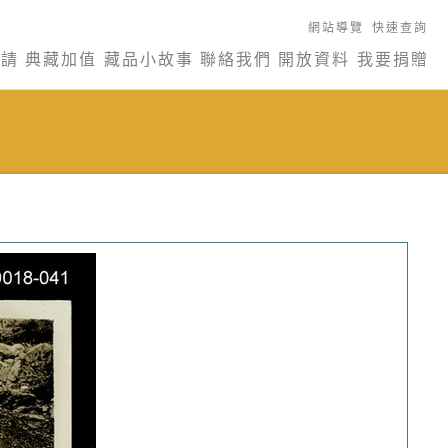
網站導覽
快速查詢
申請
典藏加值
藏品小故事
聯絡我們
開放資料
我要捐贈