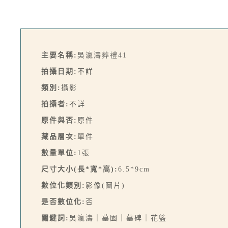
主要名稱:
吳瀛濤葬禮41
拍攝日期:
不詳
類別:
攝影
拍攝者:
不詳
原件與否:
原件
藏品層次:
單件
數量單位:
1張
尺寸大小(長*寬*高):
6.5*9cm
數位化類別:
影像(圖片)
是否數位化:
否
關鍵詞:
吳瀛濤｜墓園｜墓碑｜花籃