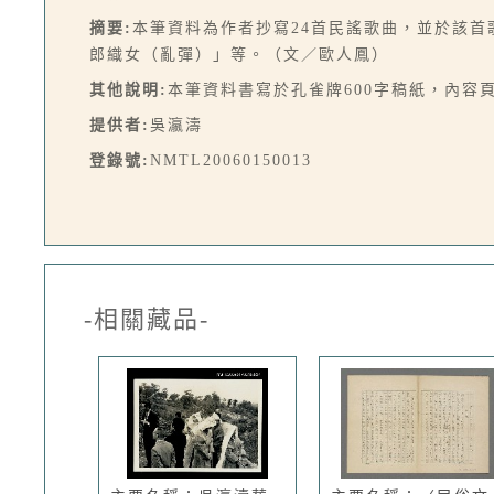
摘要:
本筆資料為作者抄寫24首民謠歌曲，並於該
郎織女（亂彈）」等。（文／歐人鳳）
其他說明:
本筆資料書寫於孔雀牌600字稿紙，內容
提供者:
吳瀛濤
登錄號:
NMTL20060150013
-相關藏品-