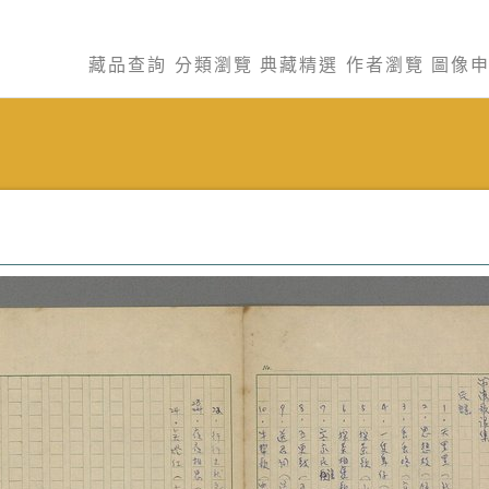
藏品查詢
分類瀏覽
典藏精選
作者瀏覽
圖像