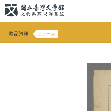
跳到主要內容
:::
藏品資訊
回上一頁
:::