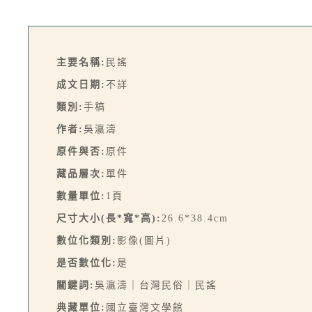
主要名稱:
民謠
成文日期:
不詳
類別:
手稿
作者:
吳瀛濤
原件與否:
原件
藏品層次:
單件
數量單位:
1頁
尺寸大小(長*寬*高):
26.6*38.4cm
數位化類別:
影像(圖片)
是否數位化:
是
關鍵詞:
吳瀛濤｜台灣民俗｜民謠
典藏單位:
國立臺灣文學館