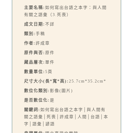
主要名稱:
如何寫出台語之本字：與人間
有關之語彙（3.死喪）
成文日期:
不詳
類別:
手稿
作者:
許成章
原件與否:
原件
藏品層次:
單件
數量單位:
5頁
尺寸大小(長*寬*高):
25.7cm*35.2cm*
數位化類別:
影像(圖片)
是否數位化:
是
關鍵詞:
如何寫出台語之本字│與人間有
關之語彙│死喪│許成章│人間│台語│本
字│語彙│諺語