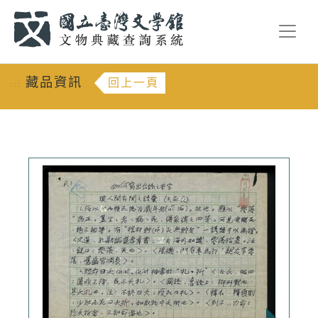
跳到主要內容
:::
藏品資訊
回上一頁
:::