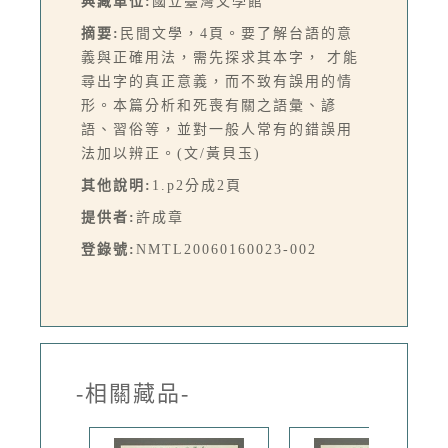
典藏單位:
國立臺灣文學館
摘要:
民間文學，4頁。要了解台語的意
義與正確用法，需先探求其本字， 才能
尋出字的真正意義，而不致有誤用的情
形。本篇分析和死喪有關之語彙、諺
語、習俗等，並對一般人常有的錯誤用
法加以辨正。(文/黃貝玉)
其他說明:
1.p2分成2頁
提供者:
許成章
登錄號:
NMTL20060160023-002
-相關藏品-