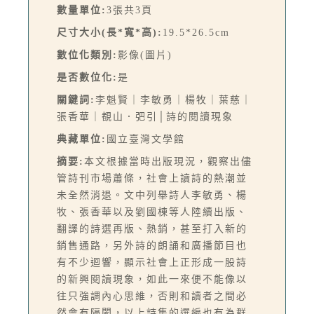
數量單位:
3張共3頁
尺寸大小(長*寬*高):
19.5*26.5cm
數位化類別:
影像(圖片)
是否數位化:
是
關鍵詞:
李魁賢｜李敏勇｜楊牧｜葉慈｜
張香華｜覩山．弝引│詩的閱讀現象
典藏單位:
國立臺灣文學館
摘要:
本文根據當時出版現況，觀察出儘
管詩刊市場蕭條，社會上讀詩的熱潮並
未全然消退。文中列舉詩人李敏勇、楊
牧、張香華以及劉國棟等人陸續出版、
翻譯的詩選再版、熱銷，甚至打入新的
銷售通路，另外詩的朗誦和廣播節目也
有不少迴響，顯示社會上正形成一股詩
的新興閱讀現象，如此一來便不能像以
往只強調內心思維，否則和讀者之間必
然會有隔閡，以上詩集的選編也有為群