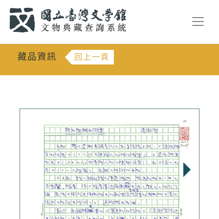
跳到主要內容
:::
藏品資訊
回上一頁
:::