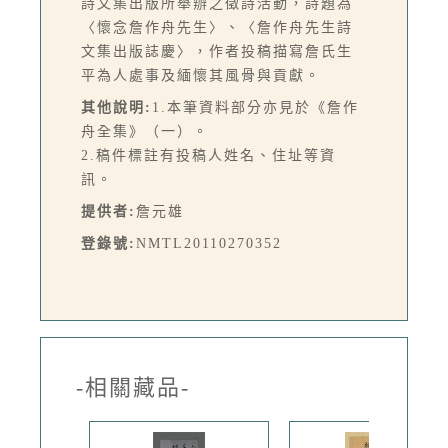
詩文集出版所舉辦之徵詩活動，詩題為
〈懷念詹作舟先生〉、〈詹作舟先生詩
文集出版誌慶〉，作者投稿描寫詹氏生
平為人處事及緬懷其風骨與貢獻。
其他說明:
1.本筆資料部分亦見於《詹作
舟全集》（一）。
2.稿件標註有投稿人姓名、住址等資
訊。
提供者:
詹元雄
登錄號:
NMTL20110270352
-相關藏品-