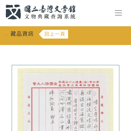
跳到主要內容
:::
藏品資訊
回上一頁
:::