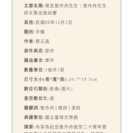
主要名稱:
懷念詹作舟先生；詹作舟先生
詩文集出版誌慶
其他:
民國88年12月1日
類別:
手稿
作者:
蔡元直
原件與否:
原件
藏品層次:
單件
數量單位:
1張共1頁
尺寸大小(長*寬*高):
26.7*19.3cm
數位化類別:
影像(圖片)
是否數位化:
是
關鍵詞:
詹作舟│徵詩│漢詩
典藏單位:
國立臺灣文學館
摘要:
內容為紀念詹作舟逝世二十周年暨