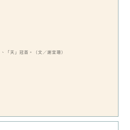
」、「天」冠首。（文／謝宜珊）