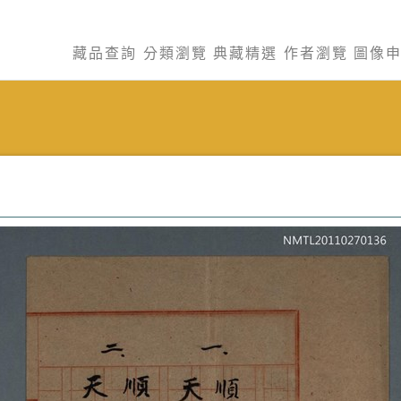
藏品查詢
分類瀏覽
典藏精選
作者瀏覽
圖像