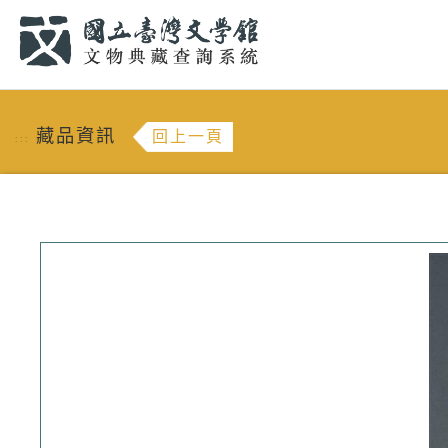
跳到主要內容
:::
藏品資訊
回上一頁
:::