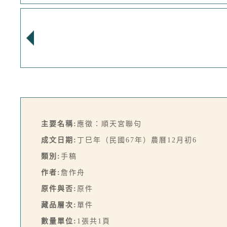
主要名稱:
應徵：順天宮聯句
成文日期:
丁巳年（民國67年）農曆12月初6
類別:
手稿
作者:
詹作舟
原件與否:
原件
藏品層次:
單件
數量單位:
1張共1頁