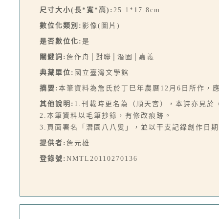
尺寸大小(長*寬*高):
25.1*17.8cm
數位化類別:
影像(圖片)
是否數位化:
是
關鍵詞:
詹作舟│對聯│潛園│嘉義
典藏單位:
國立臺灣文學館
摘要:
本筆資料為詹氏於丁巳年農曆12月6日所作
其他說明:
1.刊載時更名為（順天宮），本詩亦見於
2.本筆資料以毛筆抄錄，有修改痕跡。
3.頁面署名「潛園八八叟」，並以干支記錄創作日期
提供者:
詹元雄
登錄號:
NMTL20110270136