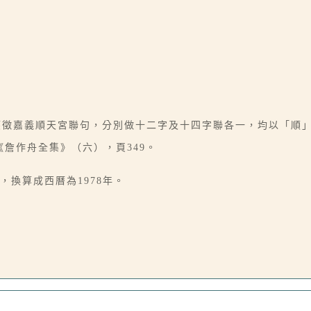
，應徵嘉義順天宮聯句，分別做十二字及十四字聯各一，均以「順
《詹作舟全集》（六），頁349。
，換算成西曆為1978年。