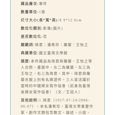
藏品層次:
單件
數量單位:
1張
尺寸大小(長*寬*高):
8.9*12.6cm
數位化類別:
影像(圖片)
是否數位化:
否
關鍵詞:
琦君｜潘希珍｜羅蘭｜王怡之
典藏單位:
國立臺灣文學館
摘要:
本件藏品為琦君與羅蘭、王怡之等
人合照。畫面中，左二為羅蘭，左三為
王怡之，右三為琦君。其中，琦君與羅
蘭衣服上別有名牌證件。三人皆活躍於
當時的中國婦女寫作協會（前身為臺灣
省婦女寫作協會）（文／王冠人）
其他說明:
1.琦君（1917-07-24/2006-
06-07），本名潘希珍，臺灣文學重要作
家，創作文類包含散文、論述、小說、