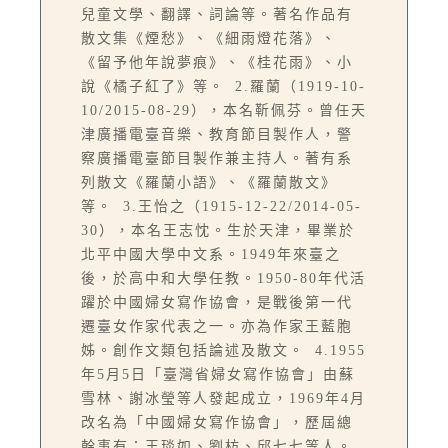
兒童文學、翻譯、詞論等。著名作品有
散文集《煙愁》、《細雨燈花落》、
《留予他年說夢痕》、《桂花雨》、小
說《橘子紅了》等。 2.羅蘭（1919-10-
10/2015-08-29），本名靳佩芬。曾任天
津廣播電臺音樂、教育節目製作人，警
察廣播電臺節目製作兼主持人。著有系
列散文《羅蘭小語》、《羅蘭散文》
等。 3.王怡之（1915-12-22/2014-05-
30），本名王志忱。生於天津，畢業於
北平中國大學中文系。1949年來臺之
後，於高中和大學任教。1950-80年代活
躍於中國婦女寫作協會，是戰後第一代
遷臺女作家代表之一。亦為作家王藍胞
姊。創作文類包括論述及散文。 4.1955
年5月5日「臺灣省婦女寫作協會」由蘇
雪林、謝冰瑩等人發起成立，1969年4月
改名為「中國婦女寫作協會」，歷屆總
幹事有：王琰如、劉枋、邱七七等人。