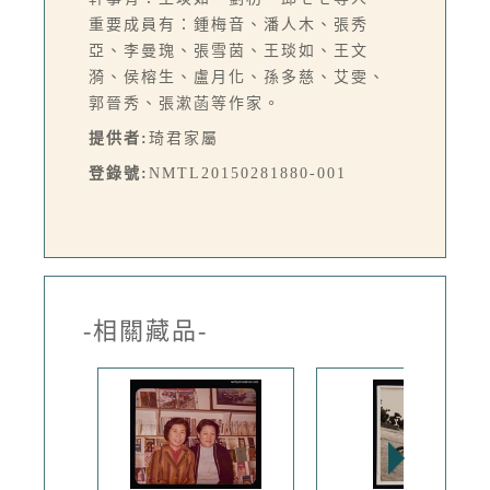
重要成員有：鍾梅音、潘人木、張秀
亞、李曼瑰、張雪茵、王琰如、王文
漪、侯榕生、盧月化、孫多慈、艾雯、
郭晉秀、張漱菡等作家。
提供者:
琦君家屬
登錄號:
NMTL20150281880-001
-相關藏品-