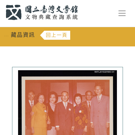
跳到主要內容
:::
藏品資訊
回上一頁
:::