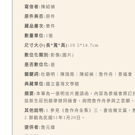
寫信者:
陳紹禎
原件與否:
原件
藏品層次:
單件
數量單位:
1張
尺寸大小(長*寬*高):
10.5*14.7cm
數位化類別:
影像(圖片)
是否數位化:
是
關鍵詞:
杜聰明｜陳瑞南｜陳紹禎｜詹作舟｜景福會
典藏單位:
國立臺灣文學館
摘要:
本筆為一張明信片邀請函，內容為景福會將訂
投新生莊別館舉辦同級會，詢問詹作舟參與之意願
其他說明:
1.參見《詹作舟全集》三、書信雜文篇，詹
2.郵戳為民國51年1月20日。
提供者:
詹元雄