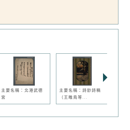
主要名稱：北港武德
主要名稱：詩鈔詩稿
主要
宮
（王睢鳥等...