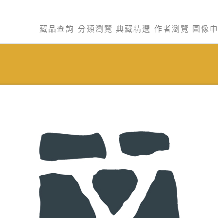
藏品查詢
分類瀏覽
典藏精選
作者瀏覽
圖像