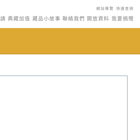
網站導覽
快速查詢
申請
典藏加值
藏品小故事
聯絡我們
開放資料
我要捐贈