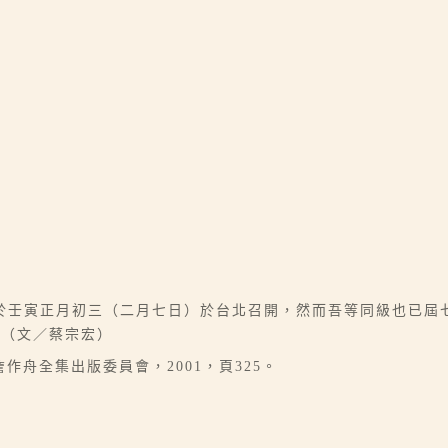
於壬寅正月初三（二月七日）於台北召開，然而吾等同級也已屆
。（文／蔡宗宏）
作舟全集出版委員會，2001，頁325。