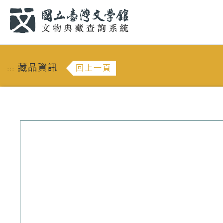
跳到主要內容
:::
藏品資訊
回上一頁
:::