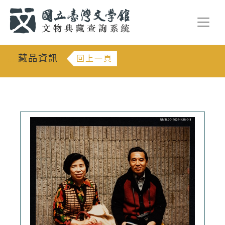
跳到主要內容
:::
藏品資訊
回上一頁
:::