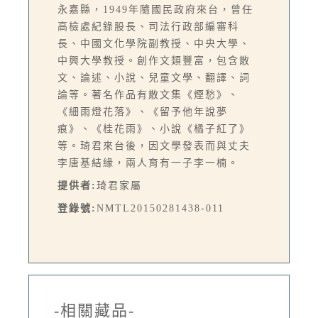
永嘉縣，1949年隨國民政府來台，曾任
高檢處紀錄股長、司法行政部編審科
長、中國文化學院副教授、中央大學、
中興大學教授。創作文類豐富，包含散
文、論述、小說、兒童文學、翻譯、詞
論等。著名作品有散文集《煙愁》、
《細雨燈花落》、《留予他年說夢
痕》、《桂花雨》、小說《橘子紅了》
等。琦君來台後，因文學發表而與丈夫
李唐基結緣，兩人育有一子李一楠。
提供者:
琦君家屬
登錄號:
NMTL20150281438-011
-相關藏品-