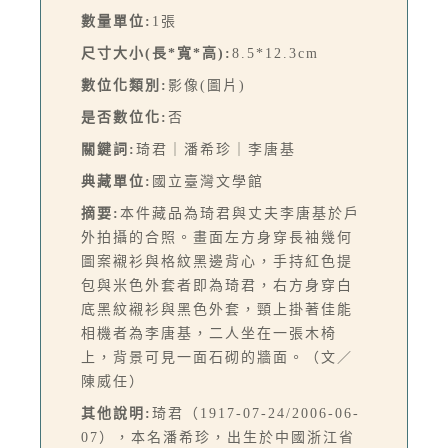
數量單位:
1張
尺寸大小(長*寬*高):
8.5*12.3cm
數位化類別:
影像(圖片)
是否數位化:
否
關鍵詞:
琦君｜潘希珍｜李唐基
典藏單位:
國立臺灣文學館
摘要:
本件藏品為琦君與丈夫李唐基於戶
外拍攝的合照。畫面左方身穿長袖幾何
圖案襯衫與格紋黑邊背心，手持紅色提
包與米色外套者即為琦君，右方身穿白
底黑紋襯衫與黑色外套，頸上掛著佳能
相機者為李唐基，二人坐在一張木椅
上，背景可見一面石砌的牆面。（文／
陳威任）
其他說明:
琦君（1917-07-24/2006-06-
07），本名潘希珍，出生於中國浙江省