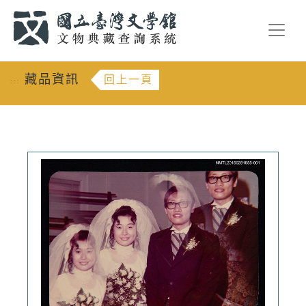
跳到主要內容
:::
藏品資訊
回上一頁
:::