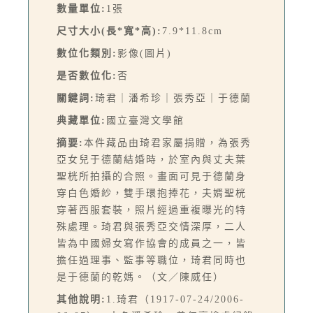
數量單位:
1張
尺寸大小(長*寬*高):
7.9*11.8cm
數位化類別:
影像(圖片)
是否數位化:
否
關鍵詞:
琦君｜潘希珍｜張秀亞｜于德蘭
典藏單位:
國立臺灣文學館
摘要:
本件藏品由琦君家屬捐贈，為張秀
亞女兒于德蘭結婚時，於室內與丈夫葉
聖桄所拍攝的合照。畫面可見于德蘭身
穿白色婚紗，雙手環抱捧花，夫婿聖桄
穿著西服套裝，照片經過重複曝光的特
殊處理。琦君與張秀亞交情深厚，二人
皆為中國婦女寫作協會的成員之一，皆
擔任過理事、監事等職位，琦君同時也
是于德蘭的乾媽。（文／陳威任）
其他說明:
1.琦君（1917-07-24/2006-