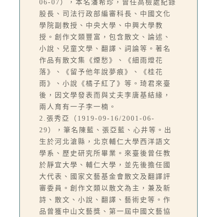
06-07），本名潘希珍，曾任高檢處紀錄
股長、司法行政部編審科長、中國文化
學院副教授、中央大學、中興大學教
授。創作文類豐富，包含散文、論述、
小說、兒童文學、翻譯、詞論等。著名
作品有散文集《煙愁》、《細雨燈花
落》、《留予他年說夢痕》、《桂花
雨》、小說《橘子紅了》等。琦君來臺
後，因文學發表而與丈夫李唐基結緣，
兩人育有一子李一楠。
2.張秀亞（1919-09-16/2001-06-
29），筆名陳藍、張亞藍、心井等。出
生於河北滄縣，北京輔仁大學西洋語文
學系、歷史研究所畢業。來臺後曾任教
於靜宜大學、輔仁大學，並先後擔任國
大代表、國家文藝基金會散文及翻譯評
審委員。創作文類以散文為主，兼及新
詩、散文、小說、翻譯、藝術史等。作
品曾獲中山文藝獎、第一屆中國文藝協