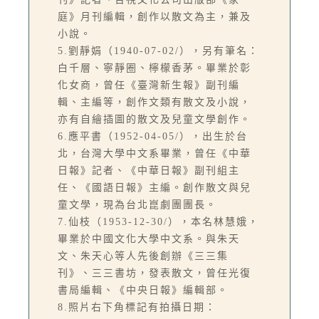
庭》月刊編輯，創作以散文為主，兼及
小說。
5.劉靜娟（1940-07-02/），另有筆名：
白千層、寧靜圈、檸檬香茅。畢業於彰
化女商，曾任《臺灣新生報》副刊編
輯、主編等，創作文類有散文及小說，
亦有自繪插圖的散文及兒童文學創作。
6.應平書（1952-04-05/），出生於台
北，台灣大學中文系畢業，曾任《中華
日報》記者、《中華日報》副刊組主
任、《國語日報》主編。創作散文與兒
童文學，現為台北崑劇團團長。
7.仙枝（1953-12-30/），本名林慧娥，
畢業於中國文化大學中文系。與朱天
文、朱天心等人先後創辦《三三集
刊》、三三書坊，發表散文，曾任光復
書局編輯、《中央日報》編輯部。
8.照片右下角標記有拍攝日期：