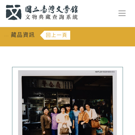
跳到主要內容
:::
藏品資訊
回上一頁
:::