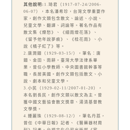
其他說明:
1.琦君（1917-07-24/2006-
06-07），本名潘希珍，台灣文學重要作
家，創作文類包含散文、論述、小說、
兒童文學、翻譯、詞論等。著名作品有
散文集《煙愁》、《細雨燈花落》、
《留予他年說夢痕》、《桂花雨》、小
說《橘子紅了》等。
2.唐潤鈿（1929-03-15/），筆名：唐
鈿、金田、雨耕。臺灣大學法律系畢
業，曾任小學教師、中央圖書館幹事等
職，長居美國。創作文類包括散文、小
說、劇本和兒童文學。
3.小民（1929-02-11/2007-01-20），
本名劉長民，創作文類以散文為主。曾
獲中國文藝協會散文獎章、湯清基督教
文學獎。
4.鍾麗珠（1929-08-12/），筆名丹荔，
曾任《中華日報》記者、《醫藥器材周
刊》記者、台視文化公司出版部《家