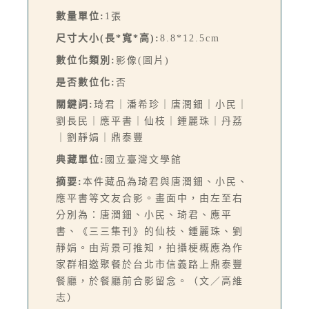
數量單位:
1張
尺寸大小(長*寬*高):
8.8*12.5cm
數位化類別:
影像(圖片)
是否數位化:
否
關鍵詞:
琦君｜潘希珍｜唐潤鈿｜小民｜
劉長民｜應平書｜仙枝｜鍾麗珠｜丹荔
｜劉靜娟｜鼎泰豐
典藏單位:
國立臺灣文學館
摘要:
本件藏品為琦君與唐潤鈿、小民、
應平書等文友合影。畫面中，由左至右
分別為：唐潤鈿、小民、琦君、應平
書、《三三集刊》的仙枝、鍾麗珠、劉
靜娟。由背景可推知，拍攝梗概應為作
家群相邀聚餐於台北市信義路上鼎泰豐
餐廳，於餐廳前合影留念。（文／高維
志）