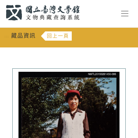
跳到主要內容
:::
藏品資訊
回上一頁
:::