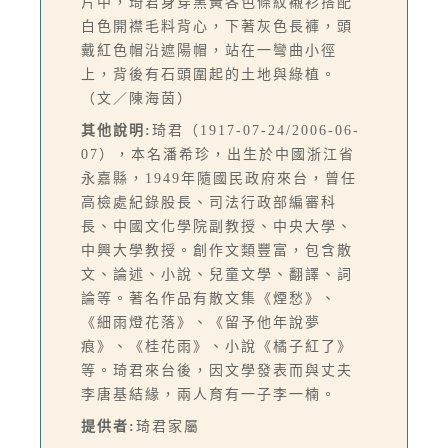
片中，琦君身穿黑黃各色條紋襯衫搭配
白色開襟毛料背心，下著灰色長褲，頭
戴紅色帽沿遮陽帽，站在一彎曲小徑
上，背後有石頭圍起的土地與綠植。
（文／陳海茵）
其他說明:
琦君（1917-07-24/2006-06-
07），本名潘希珍，出生於中國浙江省
永嘉縣，1949年隨國民政府來台，曾任
高檢處紀錄股長、司法行政部編審科
長、中國文化學院副教授、中央大學、
中興大學教授。創作文類豐富，包含散
文、論述、小說、兒童文學、翻譯、詞
論等。著名作品有散文集《煙愁》、
《細雨燈花落》、《留予他年說夢
痕》、《桂花雨》、小說《橘子紅了》
等。琦君來台後，因文學發表而與丈夫
李唐基結緣，兩人育有一子李一楠。
提供者:
琦君家屬