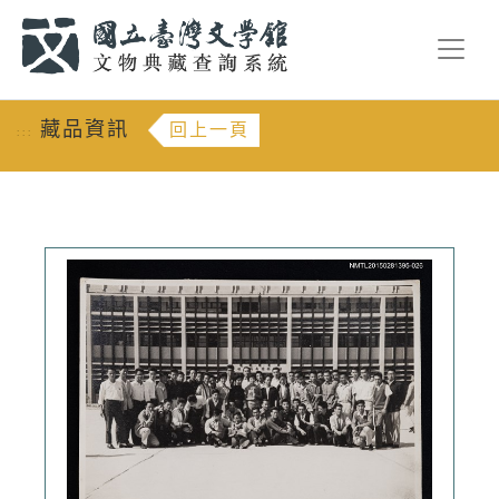
跳到主要內容
:::
藏品資訊
回上一頁
:::