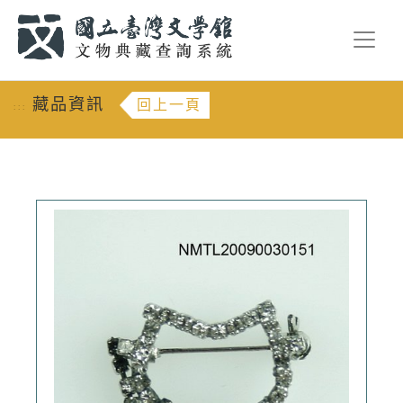
跳到主要內容
:::
藏品資訊
回上一頁
:::