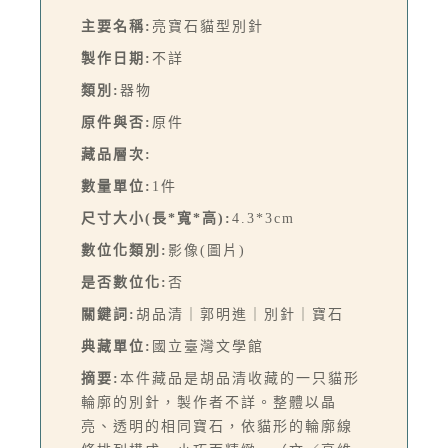
主要名稱:
亮寶石貓型別針
製作日期:
不詳
類別:
器物
原件與否:
原件
藏品層次:
數量單位:
1件
尺寸大小(長*寬*高):
4.3*3cm
數位化類別:
影像(圖片)
是否數位化:
否
關鍵詞:
胡品清｜郭明進｜別針｜寶石
典藏單位:
國立臺灣文學館
摘要:
本件藏品是胡品清收藏的一只貓形
輪廓的別針，製作者不詳。整體以晶
亮、透明的相同寶石，依貓形的輪廓線