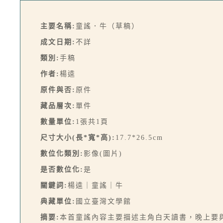
主要名稱:
童謠．牛（草稿）
成文日期:
不詳
類別:
手稿
作者:
楊逵
原件與否:
原件
藏品層次:
單件
數量單位:
1張共1頁
尺寸大小(長*寬*高):
17.7*26.5cm
數位化類別:
影像(圖片)
是否數位化:
是
關鍵詞:
楊逵｜童謠｜牛
典藏單位:
國立臺灣文學館
摘要:
本首童謠內容主要描述主角白天讀書，晚上要