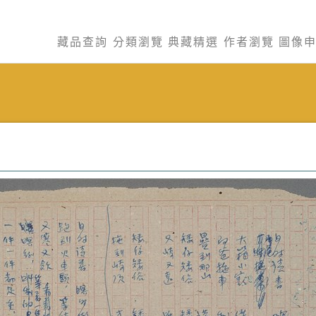
藏品查詢
分類瀏覽
典藏精選
作者瀏覽
圖像