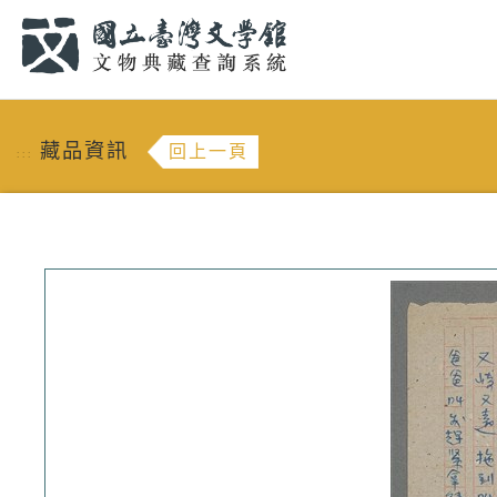
跳到主要內容
:::
藏品資訊
回上一頁
:::