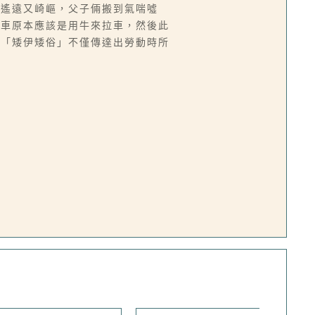
既遙遠又崎嶇，父子倆搬到氣喘噓
拖車原本應該是用牛來拉車，然後此
中「矮伊矮俗」不僅傳達出勞動時所