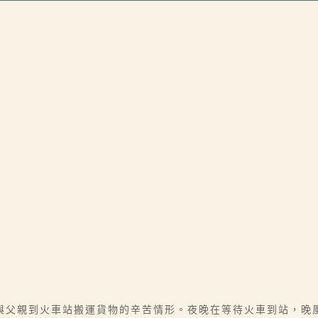
與父親到火車站搬運貨物的辛苦情形。夜晚在等待火車到站，晚