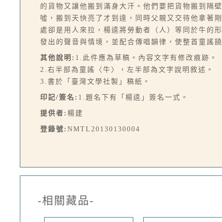
的貨物又讓他搬到滿身大汗。他們要把貨物搬到隔
噓，搬到天快亮了才到達，同時父親又交待他拿著
處卻是用人來拉，楊逵將勞動者（人）等同於牛的
發出的聲音與情境，並配合傳唱韻律，使整首童謠饒
其他說明:
1.此件應為草稿。內容文字有修改痕跡。
2.右半部為童謠〈牛〉，左半部為文字說明敘述。
3.書於「臺灣文學社製」稿紙。
印記/簽名:
1.題名下有「楊逵」簽名一式。
提供者:
楊建
登錄號:
NMTL20130130004
-相關藏品-