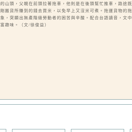
壁的山頭，父親在前頭拉著拖車，他則是在後頭幫忙推車，路途
剛剛搬貨所賺到的錢去買米，以免早上又沒米可煮。拖運貨物的
形象，突顯出無產階級勞動者的困苦與辛酸。配合台語讀音，文
富趣味。（文/徐俊益）