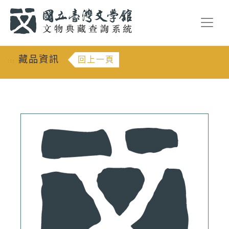
跳到主要內容
:::
藏品資訊
回上一頁
:::