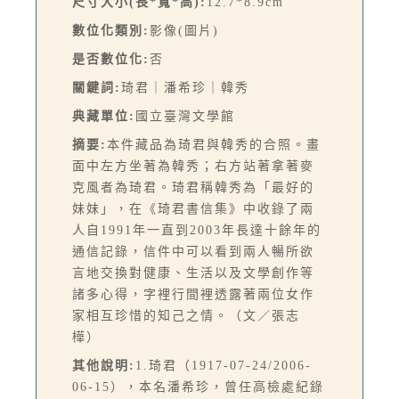
尺寸大小(長*寬*高):
12.7*8.9cm
數位化類別:
影像(圖片)
是否數位化:
否
關鍵詞:
琦君｜潘希珍｜韓秀
典藏單位:
國立臺灣文學館
摘要:
本件藏品為琦君與韓秀的合照。畫
面中左方坐著為韓秀；右方站著拿著麥
克風者為琦君。琦君稱韓秀為「最好的
妹妹」，在《琦君書信集》中收錄了兩
人自1991年一直到2003年長達十餘年的
通信記錄，信件中可以看到兩人暢所欲
言地交換對健康、生活以及文學創作等
諸多心得，字裡行間裡透露著兩位女作
家相互珍惜的知己之情。（文／張志
樺）
其他說明:
1.琦君（1917-07-24/2006-
06-15），本名潘希珍，曾任高檢處紀錄