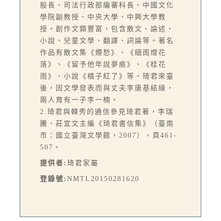
股長、司法行政部編審科長、中國文化
學院副教授、中央大學、中興大學教
授。創作文類豐富，包含散文、論述、
小說、兒童文學、翻譯、詞論等。著名
作品有散文集《煙愁》、《細雨燈花
落》、《留予他年說夢痕》、《桂花
雨》、小說《橘子紅了》等。琦君來臺
後，因文學發表而與丈夫李唐基結緣，
兩人育有一子李一楠。
2.琦君與韓秀的通信參見琦君著，李瑞
騰、莊宜文主編《琦君書信集》（臺南
市：國立臺灣文學館，2007），頁461-
507。
提供者:
琦君家屬
登錄號:
NMTL20150281620