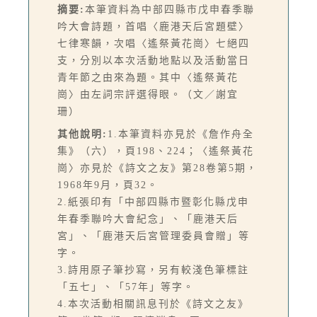
摘要:
本筆資料為中部四縣市戊申春季聯
吟大會詩題，首唱〈鹿港天后宮題壁〉
七律寒韻，次唱〈遙祭黃花崗〉七絕四
支，分別以本次活動地點以及活動當日
青年節之由來為題。其中〈遙祭黃花
崗〉由左詞宗評選得眼。（文／謝宜
珊）
其他說明:
1.本筆資料亦見於《詹作舟全
集》（六），頁198、224；〈遙祭黃花
崗〉亦見於《詩文之友》第28卷第5期，
1968年9月，頁32。
2.紙張印有「中部四縣市暨彰化縣戊申
年春季聯吟大會紀念」、「鹿港天后
宮」、「鹿港天后宮管理委員會贈」等
字。
3.詩用原子筆抄寫，另有較淺色筆標註
「五七」、「57年」等字。
4.本次活動相關訊息刊於《詩文之友》