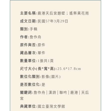
主要名稱:
鹿港天后宮題壁；遙祭黃花崗
成文日期:
民國57年3月29日
類別:
手稿
作者:
詹作舟
原件與否:
原件
藏品層次:
單件
數量單位:
1張共1頁
尺寸大小(長*寬*高):
25.6*17.8cm
數位化類別:
影像(圖片)
是否數位化:
是
關鍵詞:
詹作舟│漢詩│聯吟│鹿港│天后
宮
典藏單位:
國立臺灣文學館