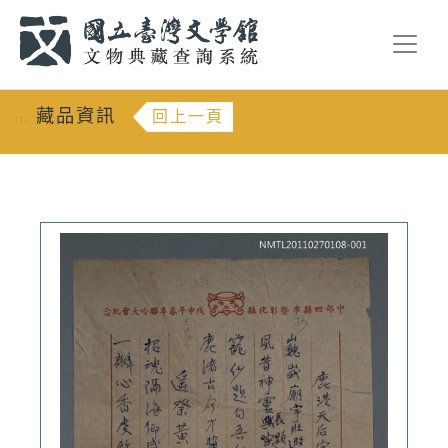
跳到主要內容
:::
藏品資訊
回上一頁
:::