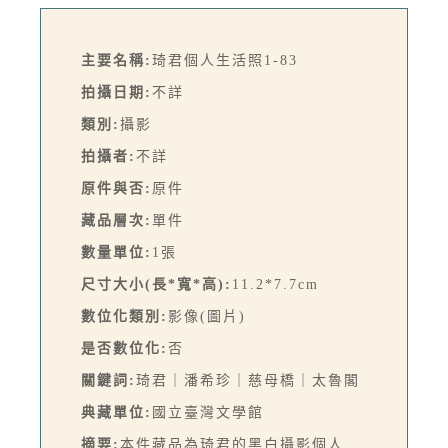
主要名稱:
琦君個人生活照1-83
拍攝日期:
不詳
類別:
攝影
拍攝者:
不詳
原件與否:
原件
藏品層次:
單件
數量單位:
1張
尺寸大小(長*寬*高):
11.2*7.7cm
數位化類別:
影像(圖片)
是否數位化:
否
關鍵詞:
琦君｜潘希珍｜慈母橋｜太魯閣
典藏單位:
國立臺灣文學館
摘要:
本件藏品為琦君的黑白攝影個人