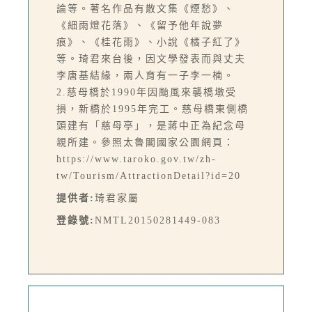
論等。著名作品有散文集《煙愁》、
《細雨燈花落》、《留予他年說夢
痕》、《桂花雨》、小說《橘子紅了》
等。琦君來台後，因文學發表而與丈夫
李唐基結緣，兩人育有一子李一楠。
2.慈母橋於1990年因颱風來襲橋墩受
損，新橋於1995年完工。慈母橋東側橋
頭建有「慈母亭」，是蔣中正為紀念母
親所建。參照太魯閣國家公園網頁：
https://www.taroko.gov.tw/zh-
tw/Tourism/AttractionDetail?id=20
提供者:
琦君家屬
登錄號:
NMTL20150281449-083