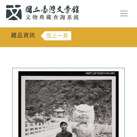
跳到主要內容
:::
藏品資訊
回上一頁
:::