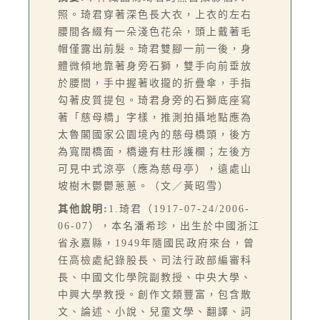
照。琦君穿著深色長大衣，上衣的左右
腰間各綴有一朵淺色花朵，頭上戴著毛
帽僅露出前髮。琦君雙腳一前一後，身
體微傾地靠著身旁石獅，雙手向前垂放
於腰間，手中握著收攏的折疊傘，手指
勾著皮質提包。琦君身旁的石獅底座寫
著「慈母橋」字樣，推測拍攝地點應為
太魯閣國家公園境內的慈母橋頭，後方
為寬闊橋面，橋邊有柱形護欄；左後方
可見中式涼亭（應為慈母亭），遠處山
坡樹木鬱鬱蔥蔥。（文／黃昭雪）
其他說明:
1.琦君（1917-07-24/2006-
06-07），本名潘希珍，出生於中國浙江
省永嘉縣，1949年隨國民政府來台，曾
任高檢處紀錄股長、司法行政部編審科
長、中國文化學院副教授、中央大學、
中興大學教授。創作文類豐富，包含散
文、論述、小說、兒童文學、翻譯、詞