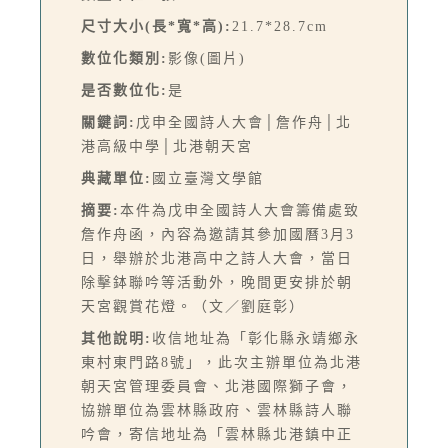
尺寸大小(長*寬*高):
21.7*28.7cm
數位化類別:
影像(圖片)
是否數位化:
是
關鍵詞:
戊申全國詩人大會│詹作舟│北
港高級中學│北港朝天宮
典藏單位:
國立臺灣文學館
摘要:
本件為戊申全國詩人大會籌備處致
詹作舟函，內容為邀請其參加國曆3月3
日，舉辦於北港高中之詩人大會，當日
除擊鉢聯吟等活動外，晚間更安排於朝
天宮觀賞花燈。（文／劉庭彰）
其他說明:
收信地址為「彰化縣永靖鄉永
東村東門路8號」，此次主辦單位為北港
朝天宮管理委員會、北港國際獅子會，
協辦單位為雲林縣政府、雲林縣詩人聯
吟會，寄信地址為「雲林縣北港鎮中正