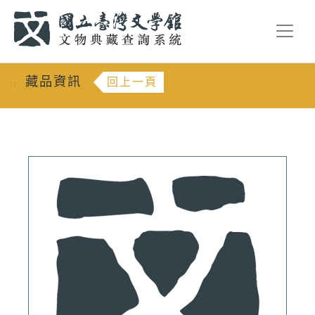
跳到主要內容
:::
藏品資訊
回上一頁
:::