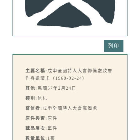
列印
主要名稱:
戊申全國詩人大會籌備處致詹
作舟邀請卡（1968-02-24）
其他:
民國57年2月24日
類別:
信札
寫信者:
戊申全國詩人大會籌備處
原件與否:
原件
藏品層次:
單件
數量單位:
1張