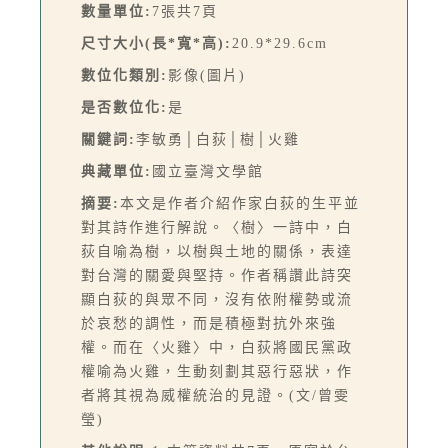
數量單位:
7張共7頁
尺寸大小(長*寬*高):
20.9*29.6cm
數位化類別:
影像(圖片)
是否數位化:
是
關鍵詞:
李敏勇│白荻│樹│火雞
典藏單位:
國立臺灣文學館
摘要:
本文是作者介紹作家白荻的生平並
對其詩作進行解說。〈樹〉一詩中，白
荻自喻為樹，以樹與土地的關係，表達
對台灣的關愛與堅持。作者稱讚此詩突
顯白荻的與眾不同，沒有依附權勢或流
於哀愁的調性，而是積極對抗外來強
權。而在〈火雞〉中，白荻將國民黨政
權喻為火雞，生動刻劃其惡行惡狀，作
者將其視為威權統治的見證。(文/曾雯
瑩)