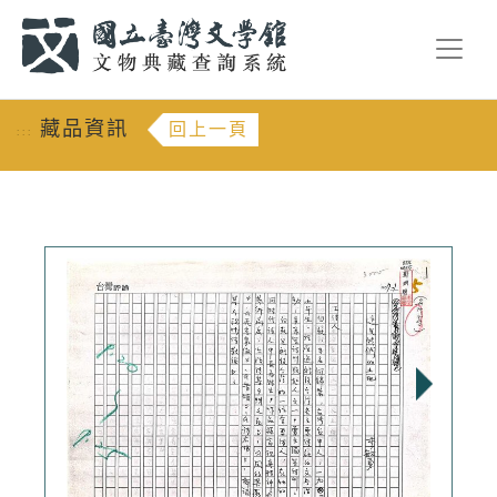
跳到主要內容
:::
藏品資訊
回上一頁
:::