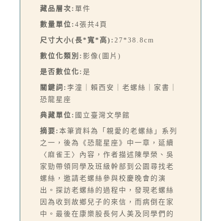
藏品層次:
單件
數量單位:
4張共4頁
尺寸大小(長*寬*高):
27*38.8cm
數位化類別:
影像(圖片)
是否數位化:
是
關鍵詞:
李潼｜賴西安｜老螺絲｜家書｜
恐龍星座
典藏單位:
國立臺灣文學館
摘要:
本筆資料為「親愛的老螺絲」系列
之一，後為《恐龍星座》中一章，延續
〈麻雀王〉內容，作者描述陳學榮、吳
家勁帶領同學及班級幹部到公園尋找老
螺絲，邀請老螺絲參與校慶晚會的演
出。探訪老螺絲的過程中，發現老螺絲
因為收到故鄉兒子的來信，而病倒在家
中。最後在康樂股長何人美及同學們的