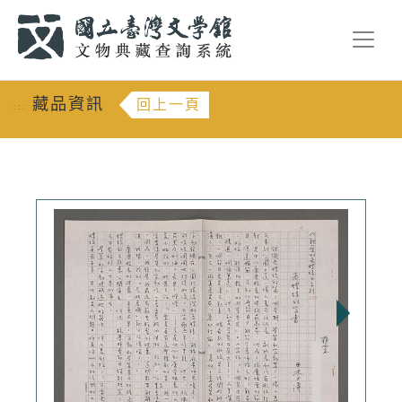
跳到主要內容
:::
藏品資訊
回上一頁
:::