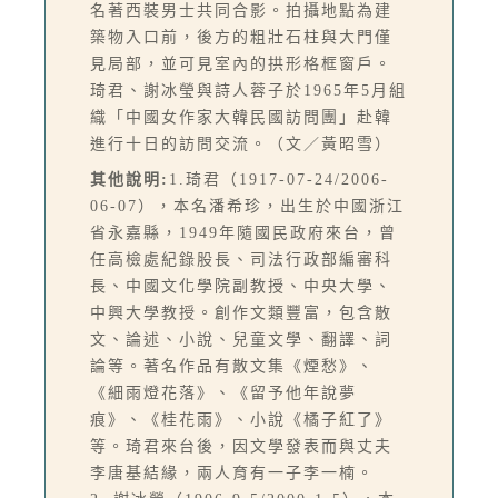
名著西裝男士共同合影。拍攝地點為建
築物入口前，後方的粗壯石柱與大門僅
見局部，並可見室內的拱形格框窗戶。
琦君、謝冰瑩與詩人蓉子於1965年5月組
織「中國女作家大韓民國訪問團」赴韓
進行十日的訪問交流。（文／黃昭雪）
其他說明:
1.琦君（1917-07-24/2006-
06-07），本名潘希珍，出生於中國浙江
省永嘉縣，1949年隨國民政府來台，曾
任高檢處紀錄股長、司法行政部編審科
長、中國文化學院副教授、中央大學、
中興大學教授。創作文類豐富，包含散
文、論述、小說、兒童文學、翻譯、詞
論等。著名作品有散文集《煙愁》、
《細雨燈花落》、《留予他年說夢
痕》、《桂花雨》、小說《橘子紅了》
等。琦君來台後，因文學發表而與丈夫
李唐基結緣，兩人育有一子李一楠。