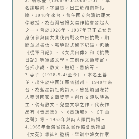
2. 謝冰瑩（1906-9-5/2000-1-5），本
名謝鳴崗，字風寶，出生於湖南新化
縣，1948年來台，曾任國立台灣師範大
學教授，為台灣省婦女寫作協會發起人
之一。曾於1926年、1937年已正式女兵
身份參與國共北伐內戰及中日抗戰，期
間並以書信、報導形式留下紀錄，包括
《從軍日記》、《女兵自傳》和《抗戰
日記》等軍旅文學。其創作文類豐富，
包括小說、散文、遊記、書信等。
3.蓉子（1928-5-4/至今），本名王蓉
芷，出生於中國江蘇省揚州， 1949年來
台，為藍星詩社的詩人，曾獲頒國際詩
人獎與國家文藝獎等。創作文類以詩為
主，偶有散文、兒童文學之作，代表作
品有《青鳥集》、《童話城》、《千曲
之聲》等。1955年與詩人羅門結婚。
4.1965年台灣省婦女寫作協會應韓國
《女苑》雜誌社邀請，舉辦中韓女作家