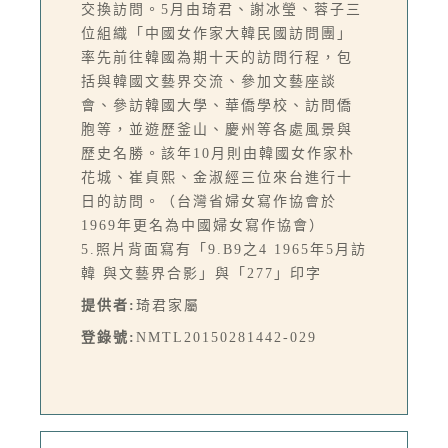
交換訪問。5月由琦君、謝冰瑩、蓉子三
位組織「中國女作家大韓民國訪問團」
率先前往韓國為期十天的訪問行程，包
括與韓國文藝界交流、參加文藝座談
會、參訪韓國大學、華僑學校、訪問僑
胞等，並遊歷釜山、慶州等各處風景與
歷史名勝。該年10月則由韓國女作家朴
花城、崔貞熙、金淑經三位來台進行十
日的訪問。（台灣省婦女寫作協會於
1969年更名為中國婦女寫作協會）
5.照片背面寫有「9.B9之4 1965年5月訪
韓 與文藝界合影」與「277」印字
提供者:
琦君家屬
登錄號:
NMTL20150281442-029