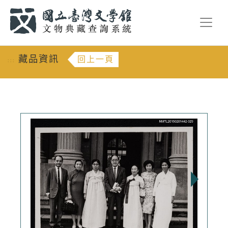
跳到主要內容
:::
藏品資訊
回上一頁
:::