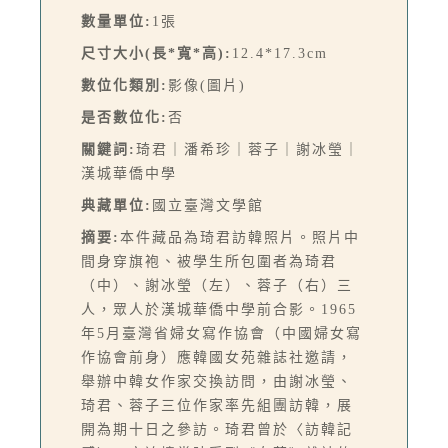
數量單位:
1張
尺寸大小(長*寬*高):
12.4*17.3cm
數位化類別:
影像(圖片)
是否數位化:
否
關鍵詞:
琦君｜潘希珍｜蓉子｜謝冰瑩｜
漢城華僑中學
典藏單位:
國立臺灣文學館
摘要:
本件藏品為琦君訪韓照片。照片中
間身穿旗袍、被學生所包圍者為琦君
（中）、謝冰瑩（左）、蓉子（右）三
人，眾人於漢城華僑中學前合影。1965
年5月臺灣省婦女寫作協會（中國婦女寫
作協會前身）應韓國女苑雜誌社邀請，
舉辦中韓女作家交換訪問，由謝冰瑩、
琦君、蓉子三位作家率先組團訪韓，展
開為期十日之參訪。琦君曾於〈訪韓記