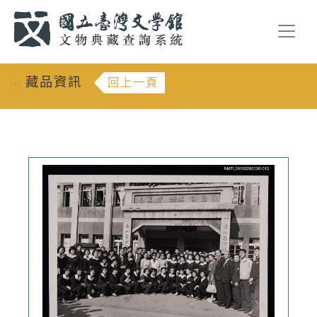
跳到主要內容
:::
藏品資訊
回上一頁
:::