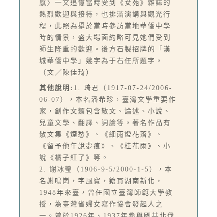
感〉一文追憶當時受到《女苑》雜誌的
熱烈歡迎與接待，也排滿演講與觀光行
程，此照為攝於當時參訪當地華僑中學
時的情景，盛大場面約略可見她們受到
師生隆重的歡迎。後方石製招牌的「漢
城華僑中學」幾字為于右任所題字。
（文／陳佳琦）
其他說明:
1. 琦君（1917-07-24/2006-
06-07），本名潘希珍，臺灣文學重要作
家，創作文類包含散文、論述、小說、
兒童文學、翻譯、詞論等。著名作品有
散文集《煙愁》、《細雨燈花落》、
《留予他年說夢痕》、《桂花雨》、小
說《橘子紅了》等。
2. 謝冰瑩（1906-9-5/2000-1-5），本
名謝鳴崗，字風寶，籍貫湖南新化，
1948年來臺，曾任國立臺灣師範大學教
授，為臺灣省婦女寫作協會發起人之
一。曾於1926年、1937年參與國共北伐