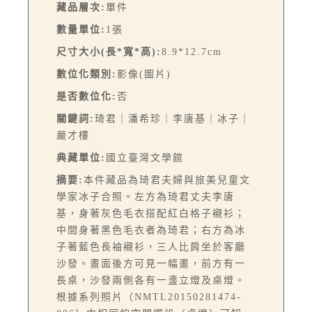
藏品層次:
單件
數量單位:
1張
尺寸大小(長*寬*高):
8.9*12.7cm
數位化類別:
影像(圖片)
是否數位化:
否
關鍵詞:
琦君｜潘希珍｜李唐基｜冰子｜
嚴才樓
典藏單位:
國立臺灣文學館
摘要:
本件藏品為琦君夫婦與旅美兒童文
學家冰子合照。左方為琦君丈夫李唐
基，身著灰色毛衣搭配紅白格子襯衫；
中間身著黑色毛衣者為琦君；右方為冰
子著藍色長袖襯衫，三人比肩坐於客廳
沙發。畫面後方可見一幅畫，前方有一
長桌，沙發兩側各有一盞立燈及桌燈。
根據系列照片（NMTL20150281474-