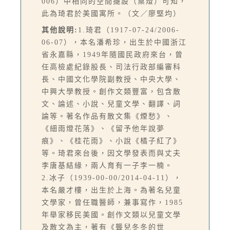
006）中相同的空間擺設（桌燈）可知，
此為琦君於美國寓所。（文／廖堅均）
其他說明:
1.琦君（1917-07-24/2006-
06-07），本名潘希珍，出生於中國浙江
省永嘉縣，1949年隨國民政府來台，曾
任高檢處紀錄股長、司法行政部編審科
長、中國文化學院副教授、中央大學、
中興大學教授。創作文類豐富，包含散
文、論述、小說、兒童文學、翻譯、詞
論等。著名作品有散文集《煙愁》、
《細雨燈花落》、《留予他年說夢
痕》、《桂花雨》、小說《橘子紅了》
等。琦君來台後，因文學發表而與丈夫
李唐基結緣，兩人育有一子李一楠。
2.冰子（1939-00-00/2014-04-11），
本名嚴才樓，出生於上海。為著名兒童
文學家，曾任職醫師，兼事寫作，1985
年舉家移民美國。創作文類以兒童文學
及散文為主，著有《聾兒冬冬的世