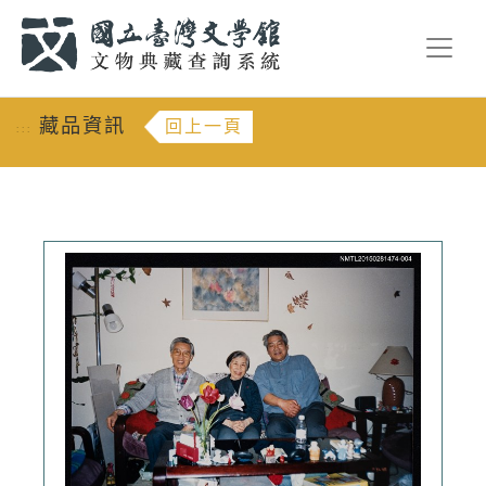
跳到主要內容
:::
藏品資訊
回上一頁
:::