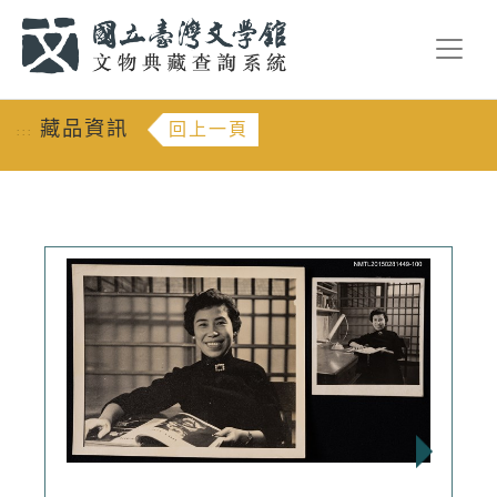
跳到主要內容
:::
藏品資訊
回上一頁
:::