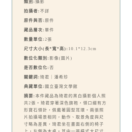
類別:
攝影
拍攝者:
不詳
原件與否:
原件
藏品層次:
單件
數量單位:
2張
尺寸大小(長*寬*高):
10.1*12.3cm
數位化類別:
影像(圖片)
是否數位化:
否
關鍵詞:
琦君｜潘希珍
典藏單位:
國立臺灣文學館
摘要:
本件藏品為琦君的黑白攝影個人照
共2張。琦君穿著深色旗袍，領口綴有方
形寶石領針，佩戴著圓型耳環。兩張照
片拍攝場景相同，動作、取景角度與尺
寸略為差異，琦君坐在畫面右側的椅子
上，左側為木桌。其中一張橫式大尺寸