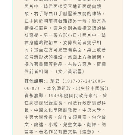
照片中，琦君面帶笑容地正面朝向鏡
頭，右手彎曲且手肘壓著展開的雜誌，
左手則於胸前持著雜誌另一端；後方為
橫格框窗戶，窗戶外則為縱橫交錯的格
狀窗欄。另一張方形小尺寸照片中，琦
君身體略微朝左，姿勢與前者幾乎相
同；畫面左方可見空曠桌面，桌上放著
如弓箭形狀的檯燈，桌面上方為層架，
擺放著書籍等物品，右後方窗戶、窗櫺
與前者相同。（文／黃昭雪）
其他說明:
1.琦君（1917-07-24/2006-
06-07），本名潘希珍，出生於中國浙江
省永嘉縣，1949年隨國民政府來台，曾
任高檢處紀錄股長、司法行政部編審科
長、中國文化學院副教授、中央大學、
中興大學教授。創作文類豐富，包含散
文、論述、小說、兒童文學、翻譯、詞
論等。著名作品有散文集《煙愁》、