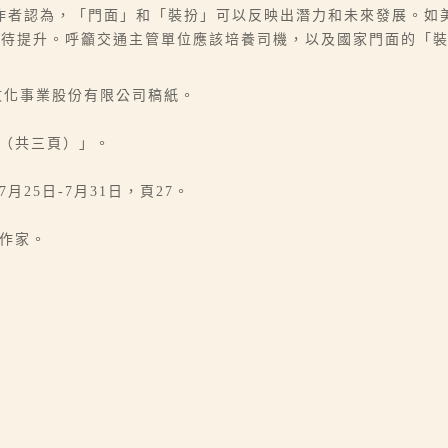
作者認為，「門面」和「裝扮」可以反映出潛力和未來發展。如
有待提升。呼籲交通主管單位應該培養司機，以及國家門面的「
光文化事業股份有限公司稿紙。
刊（共三頁）」。
月25日-7月31日，頁27。
、作家。