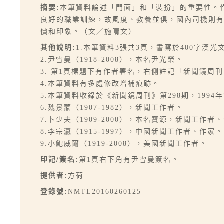
摘要:
本筆資料論述「門面」和「裝扮」的重要性。
良好的職業訓練，故風度、教養並俱，國內司機則
價和印象。（文／施晴文）
其他說明:
1.本筆資料3張共3頁，書寫於400字漢
2.尹雪曼（1918-2008），本名尹光榮。
3. 第1頁標題下有作者署名，右側註記「新聞鏡周
4.本筆資料有多處修改增補痕跡。
5.本筆資料收錄於《新聞鏡周刊》第298期，1994年7
6.魏景蒙（1907-1982），新聞工作者。
7.卜少夫（1909-2000），本名寶源，新聞工作者
8.李宗瀛（1915-1997），中國新聞工作者、作家。
9.小鮑威爾（1919-2008），美國新聞工作者。
印記/簽名:
第1頁右下角有尹雪曼簽名。
提供者:
方荷
登錄號:
NMTL20160260125