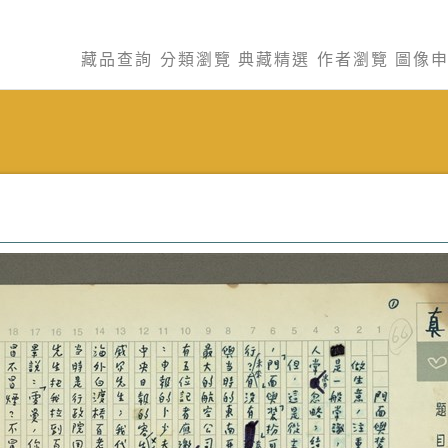
藏品查詢
分類瀏覽
典藏精選
作者瀏覽
圖像