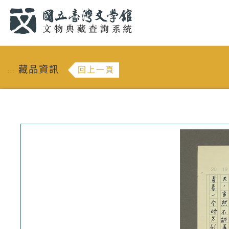
跳到主要內容
:::
藏品資訊
回上一頁
:::