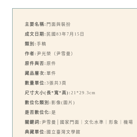
主要名稱:
門面與裝扮
成文日期:
民國83年7月15日
類別:
手稿
作者:
尹光榮（尹雪曼）
原件與否:
原件
藏品層次:
單件
數量單位:
3張共3頁
尺寸大小(長*寬*高):
21*29.3cm
數位化類別:
影像(圖片)
是否數位化:
是
關鍵詞:
尹雪曼│國家門面｜文化水準｜形象｜機場
典藏單位:
國立臺灣文學館