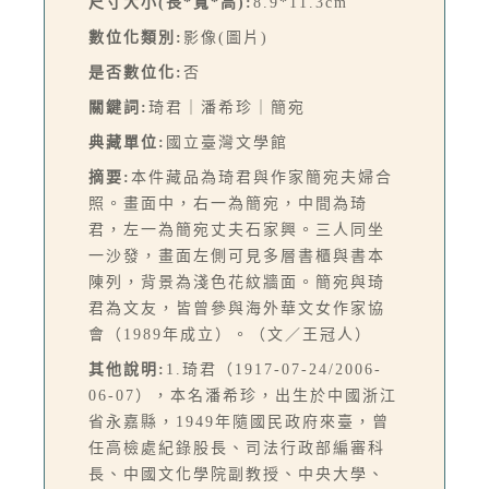
尺寸大小(長*寬*高):
8.9*11.3cm
數位化類別:
影像(圖片)
是否數位化:
否
關鍵詞:
琦君｜潘希珍｜簡宛
典藏單位:
國立臺灣文學館
摘要:
本件藏品為琦君與作家簡宛夫婦合
照。畫面中，右一為簡宛，中間為琦
君，左一為簡宛丈夫石家興。三人同坐
一沙發，畫面左側可見多層書櫃與書本
陳列，背景為淺色花紋牆面。簡宛與琦
君為文友，皆曾參與海外華文女作家協
會（1989年成立）。（文／王冠人）
其他說明:
1.琦君（1917-07-24/2006-
06-07），本名潘希珍，出生於中國浙江
省永嘉縣，1949年隨國民政府來臺，曾
任高檢處紀錄股長、司法行政部編審科
長、中國文化學院副教授、中央大學、