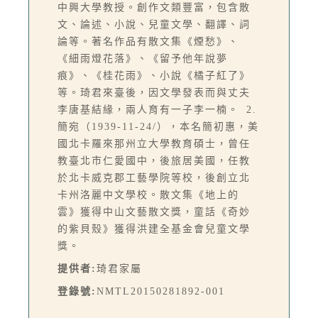
中興大學教授。創作文類豐富，包含散
文、論述、小說、兒童文學、翻譯、詞
論等。著名作品有散文集《煙愁》、
《細雨燈花落》、《留予他年說夢
痕》、《桂花雨》、小說《橘子紅了》
等。琦君來臺後，因文學發表而與丈夫
李唐基結緣，兩人育有一子李一楠。 2.
簡宛（1939-11-24/），本名簡初惠，美
國北卡羅來那州立大學教育碩士，曾任
教臺北市仁愛國中，後旅居美國，任教
於北卡威克郡工藝學院等校，後創立北
卡州洛麗中文學校。散文集《地上的
雲》獲得中山文藝散文獎，童話《奇妙
的紫貝殼》獲得洪建全基金會兒童文學
獎。
提供者:
琦君家屬
登錄號:
NMTL20150281892-001