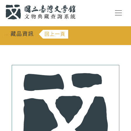
跳到主要內容
:::
藏品資訊
回上一頁
:::