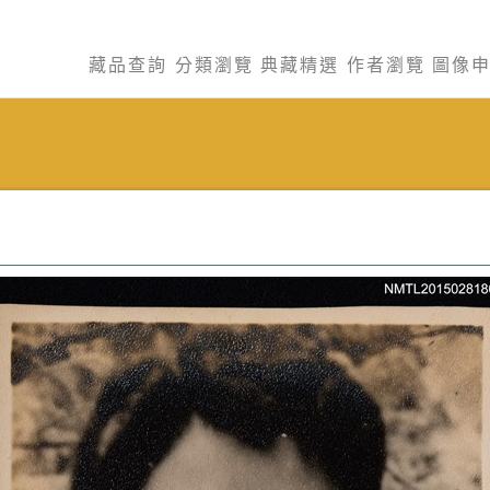
藏品查詢
分類瀏覽
典藏精選
作者瀏覽
圖像