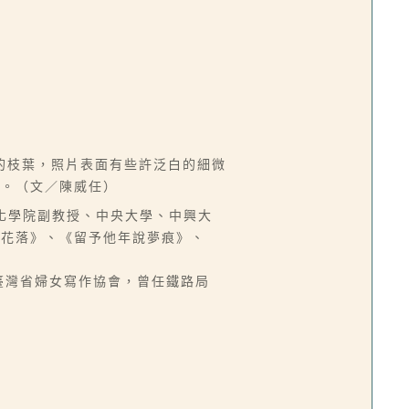
的枝葉，照片表面有些許泛白的細微
員。（文／陳威任）
中國文化學院副教授、中央大學、中興大
燈花落》、《留予他年說夢痕》、
人籌設臺灣省婦女寫作協會，曾任鐵路局