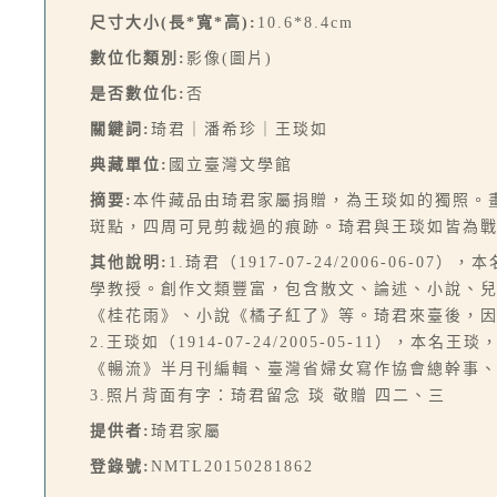
尺寸大小(長*寬*高):
10.6*8.4cm
數位化類別:
影像(圖片)
是否數位化:
否
關鍵詞:
琦君｜潘希珍｜王琰如
典藏單位:
國立臺灣文學館
摘要:
本件藏品由琦君家屬捐贈，為王琰如的獨照。
斑點，四周可見剪裁過的痕跡。琦君與王琰如皆為
其他說明:
1.琦君（1917-07-24/2006-
學教授。創作文類豐富，包含散文、論述、小說、
《桂花雨》、小說《橘子紅了》等。琦君來臺後，
2.王琰如（1914-07-24/2005-05-11
《暢流》半月刊編輯、臺灣省婦女寫作協會總幹事
3.照片背面有字：琦君留念 琰 敬贈 四二、三
提供者:
琦君家屬
登錄號:
NMTL20150281862