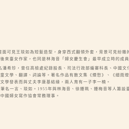
畫面可見王琰如為短髮造型，身穿西式翻領外套，背景可見紛雜
戰後來臺女作家，也同是林海音「婦女慶生會」最早成立時的成
06-07），本名潘希珍，曾任高檢處紀錄股長、司法行政部編審科長、
兒童文學、翻譯、詞論等。著名作品有散文集《煙愁》、《細雨
因文學發表而與丈夫李唐基結緣，兩人育有一子李一楠。
），本名王琰，筆名一言、琰如。1955年與林海音、徐鍾珮、鍾梅音等
、中國婦女寫作協會常務理事。