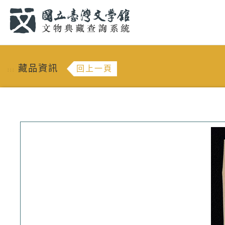
跳到主要內容
:::
藏品資訊
回上一頁
:::