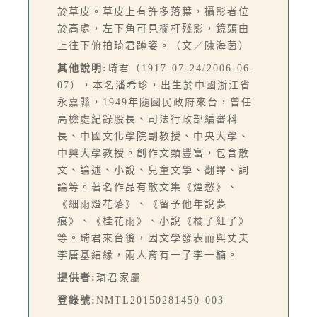
於草皮。草皮上有許多落葉，攝影者位
於高處，左下角可見欄杆殘影，鏡頭由
上往下俯拍琦君蹲姿。（文／陳海茵）
其他說明:
琦君（1917-07-24/2006-06-
07），本名潘希珍，出生於中國浙江省
永嘉縣，1949年隨國民政府來台，曾任
高檢處紀錄股長、司法行政部編審科
長、中國文化學院副教授、中央大學、
中興大學教授。創作文類豐富，包含散
文、論述、小說、兒童文學、翻譯、詞
論等。著名作品有散文集《煙愁》、
《細雨燈花落》、《留予他年說夢
痕》、《桂花雨》、小說《橘子紅了》
等。琦君來台後，因文學發表而與丈夫
李唐基結緣，兩人育有一子李一楠。
提供者:
琦君家屬
登錄號:
NMTL20150281450-003