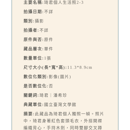
主要名稱:
琦君個人生活照2-3
拍攝日期:
不詳
類別:
攝影
拍攝者:
不詳
原件與否:
原件
藏品層次:
單件
數量單位:
1張
尺寸大小(長*寬*高):
11.3*8.9cm
數位化類別:
影像(圖片)
是否數位化:
否
關鍵詞:
琦君｜潘希珍
典藏單位:
國立臺灣文學館
摘要:
此藏品為琦君個人獨照一幀。照片
中，琦君身著紅色套頭毛衣，外搭開襟
編織背心，手持木劍，同時雙腳交叉蹲