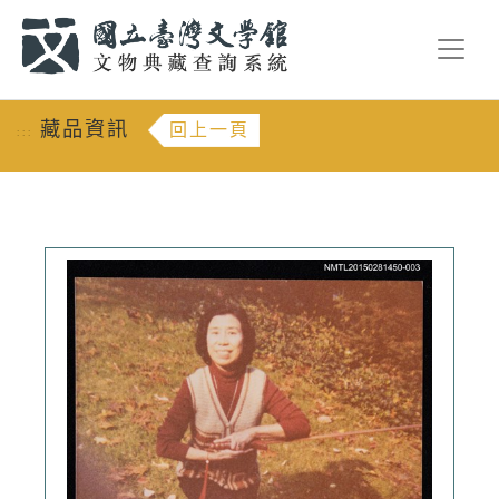
跳到主要內容
:::
藏品資訊
回上一頁
:::