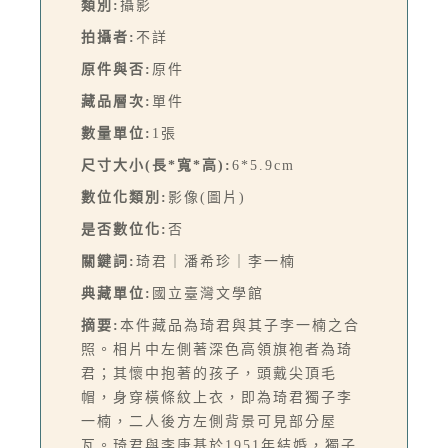
類別:
攝影
拍攝者:
不詳
原件與否:
原件
藏品層次:
單件
數量單位:
1張
尺寸大小(長*寬*高):
6*5.9cm
數位化類別:
影像(圖片)
是否數位化:
否
關鍵詞:
琦君｜潘希珍｜李一楠
典藏單位:
國立臺灣文學館
摘要:
本件藏品為琦君與其子李一楠之合
照。相片中左側著深色高領旗袍者為琦
君；其懷中抱著的孩子，頭戴尖頂毛
帽，身穿橫條紋上衣，即為琦君獨子李
一楠，二人後方左側背景可見部分屋
瓦。琦君與李唐基於1951年結婚，獨子