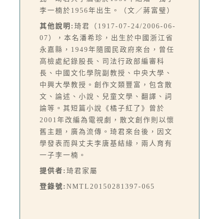
李一楠於1956年出生。（文／蔣富璧）
其他說明:
琦君（1917-07-24/2006-06-
07），本名潘希珍，出生於中國浙江省
永嘉縣，1949年隨國民政府來台，曾任
高檢處紀錄股長、司法行政部編審科
長、中國文化學院副教授、中央大學、
中興大學教授。創作文類豐富，包含散
文、論述、小說、兒童文學、翻譯、詞
論等。其短篇小說《橘子紅了》曾於
2001年改編為電視劇，散文創作則以懷
舊主題，廣為流傳。琦君來台後，因文
學發表而與丈夫李唐基結緣，兩人育有
一子李一楠。
提供者:
琦君家屬
登錄號:
NMTL20150281397-065