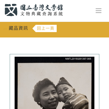
跳到主要內容
:::
藏品資訊
回上一頁
:::