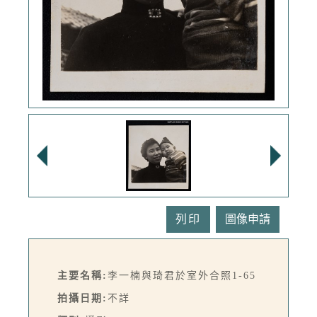
列印
主要名稱:
李一楠與琦君於室外合照1-65
拍攝日期:
不詳