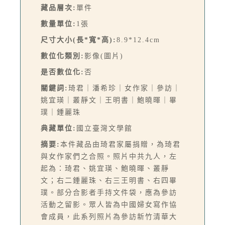
藏品層次:
單件
數量單位:
1張
尺寸大小(長*寬*高):
8.9*12.4cm
數位化類別:
影像(圖片)
是否數位化:
否
關鍵詞:
琦君｜潘希珍｜女作家｜參訪｜
姚宜瑛｜叢靜文｜王明書｜鮑曉暉｜畢
璞｜鍾麗珠
典藏單位:
國立臺灣文學館
摘要:
本件藏品由琦君家屬捐贈，為琦君
與女作家們之合照。照片中共九人，左
起為：琦君、姚宜瑛、鮑曉暉、叢靜
文；右二鍾麗珠、右三王明書、右四畢
璞。部分合影者手持文件袋，應為參訪
活動之留影。眾人皆為中國婦女寫作協
會成員，此系列照片為參訪新竹清華大