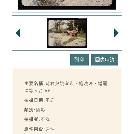
列印
主要名稱:
琦君與姚宜瑛、鮑曉暉、鍾麗
珠等人合照6
拍攝日期:
不詳
類別:
攝影
拍攝者:
不詳
原件與否:
原件