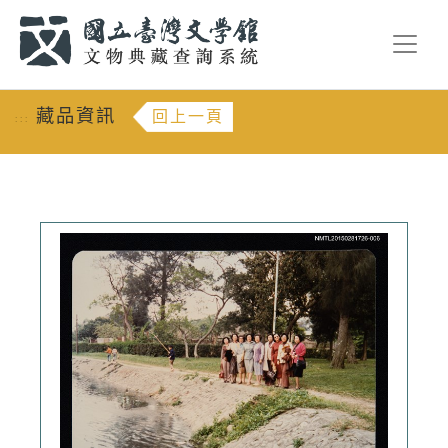
跳到主要內容
:::
藏品資訊
回上一頁
:::