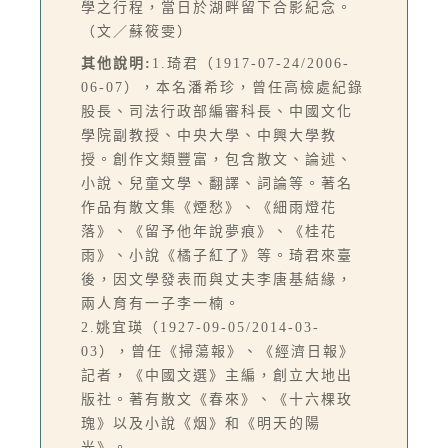
學之行程，當日於湖畔留下合影紀念。
（文／蘇筱雯）
其他說明:
1.琦君（1917-07-24/2006-
06-07），本名潘希珍，曾任高檢處紀錄
股長、司法行政部編審科長、中國文化
學院副教授、中央大學、中興大學教
授。創作文類豐富，包含散文、論述、
小說、兒童文學、翻譯、詞論等。著名
作品有散文集《煙愁》、《細雨燈花
落》、《留予他年說夢痕》、《桂花
雨》、小說《橘子紅了》等。琦君來臺
後，因文學發表而與丈夫李唐基結緣，
兩人育有一子李一楠。
2.姚宜瑛（1927-09-05/2014-03-
03），曾任《掃蕩報》、《經濟日報》
記者，《中國文選》主編，創立大地出
版社。著有散文《春來》、《十六棵玫
瑰》以及小說《烟》和《明天的陽
光》。