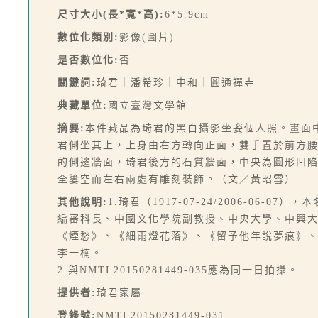
尺寸大小(長*寬*高):
6*5.9cm
數位化類別:
影像(圖片)
是否數位化:
否
關鍵詞:
琦君｜潘希珍｜中和｜圓通禪寺
典藏單位:
國立臺灣文學館
摘要:
本件藏品為琦君的黑白攝影坐姿個人照。畫面
君側坐其上，上身由右方轉向正面，雙手置於前方
的側邊牆面，琦君後方的石質牆面，中央為圓形凹
全簍空而左右兩處有雕刻裝飾。（文／黃昭雪）
其他說明:
1.琦君（1917-07-24/2006-0
編審科長、中國文化學院副教授、中央大學、中興
《煙愁》、《細雨燈花落》、《留予他年說夢痕》
李一楠。
2.與NMTL20150281449-035應為同一日拍攝。
提供者:
琦君家屬
登錄號:
NMTL20150281449-031