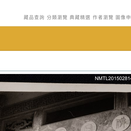
藏品查詢
分類瀏覽
典藏精選
作者瀏覽
圖像