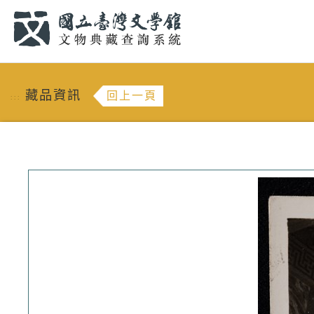
跳到主要內容
:::
藏品資訊
回上一頁
:::