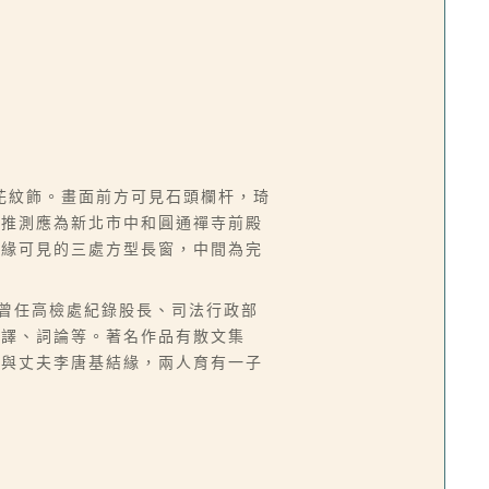
花紋飾。畫面前方可見石頭欄杆，琦
點推測應為新北市中和圓通禪寺前殿
上緣可見的三處方型長窗，中間為完
來台，曾任高檢處紀錄股長、司法行政部
翻譯、詞論等。著名作品有散文集
而與丈夫李唐基結緣，兩人育有一子