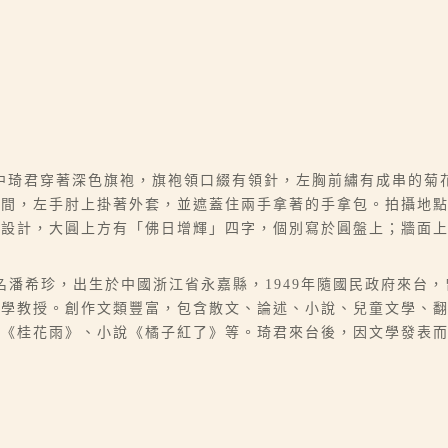
中琦君穿著深色旗袍，旗袍領口綴有領針，左胸前繡有成串的菊
腰間，左手肘上掛著外套，並遮蓋住兩手拿著的手拿包。拍攝地
陷設計，大圓上方有「佛日增輝」四字，個別寫於圓盤上；牆面
6-07），本名潘希珍，出生於中國浙江省永嘉縣，1949年隨國民政府
大學教授。創作文類豐富，包含散文、論述、小說、兒童文學、
、《桂花雨》、小說《橘子紅了》等。琦君來台後，因文學發表