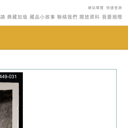
網站導覽
快速查詢
申請
典藏加值
藏品小故事
聯絡我們
開放資料
我要捐贈