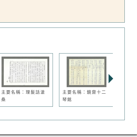
主要名稱：理髮話滄
主要名稱：鏡齋十二
主要
桑
琴銘
照2